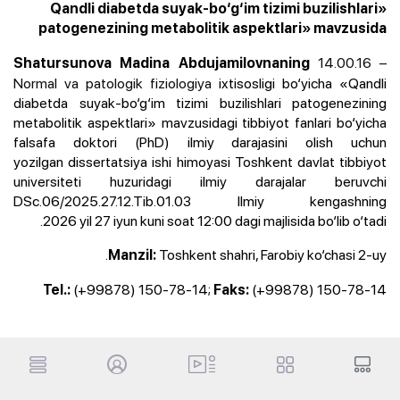
«Qandli diabetda suyak-bo‘g‘im tizimi buzilishlari
patogenezining metabolitik aspektlari» mavzusida
14.00.16 –
Shatursunova Madina Abdujamilovnaning
Normal va patologik fiziologiya
ixtisosligi bo‘yicha «Qandli
diabetda suyak-bo‘g‘im tizimi buzilishlari patogenezining
metabolitik aspektlari»
mavzusidagi
tibbiyot fanlari bo‘yicha
falsafa doktori (PhD) ilmiy darajasini olish uchun
yozilgan dissertatsiya ishi himoyasi Toshkent davlat tibbiyot
universiteti huzuridagi ilmiy darajalar beruvchi
DSc.06/2025.27.12.Tib.01.03 Ilmiy kengashning
2026 yil 27 iyun kuni soat 12:00 dagi majlisida bo‘lib o‘tadi.
Toshkent shahri, Farobiy ko‘chasi 2-uy.
Manzil:
(+99878) 150-78-14;
(+99878) 150-78-14
Tel.:
Faks: