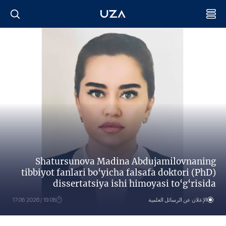
Shatursunova Madina Abdujamilovnaning
tibbiyot fanlari bo‘yicha falsafa doktori (PhD)
dissertatsiya ishi himoyasi to‘g‘risida
الإعلان عن الرسائل العلمية
19:08 / 17.06.2026