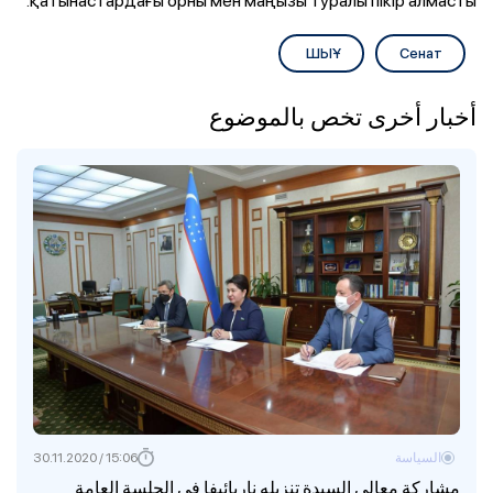
қатынастардағы орны мен маңызы туралы пікір алмасты.
ШЫҰ
Сенат
أخبار أخرى تخص بالموضوع
السياسة
15:06 / 30.11.2020
مشاركة معالي السيدة تنزيله ناربائيفا في الجلسة العامة