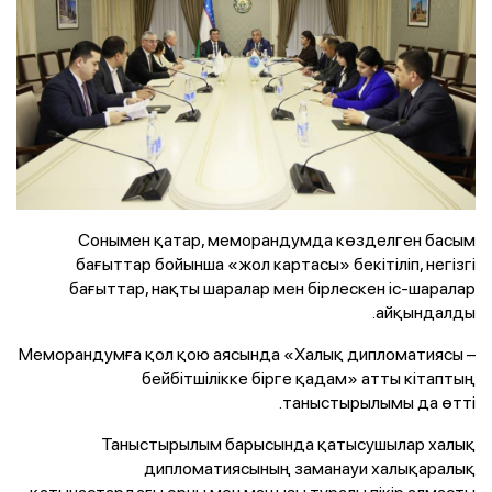
Сонымен қатар, меморандумда көзделген басым
бағыттар бойынша «жол картасы» бекітіліп, негізгі
бағыттар, нақты шаралар мен бірлескен іс-шаралар
айқындалды.
Меморандумға қол қою аясында «Халық дипломатиясы –
бейбітшілікке бірге қадам» атты кітаптың
таныстырылымы да өтті.
Таныстырылым барысында қатысушылар халық
дипломатиясының заманауи халықаралық