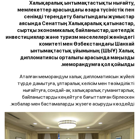
Халықаралық ынтымақтастықты нығайту,
мемлекеттер арасындағы өзара түсіністік пен
сенімді тереңдету бағытындағы жұмыстар
аясында Сенаттың Халықаралық қатынастар,
сыртқы экономикалық байланыстар, шетелдік
инвестициялар және туризм мәселелері жөніндегі
комитеті мен Өзбекстандағы Шанхай
ынтымақтастық ұйымының (ШЫҰ) Халық
дипломатиясы орталығы арасында маңызды
меморандумға қол қойылды.
Аталған меморандум халық дипломатиясын жүйелі
түрде дамытуға, ұлтаралық келісім мен төзімділікті
нығайтуға, сондай-ақ халықаралық гуманитарлық
байланыстарды кеңейтуге бағытталған бірлескен
жобалар мен бастамаларды жүзеге асыруды көздейді.