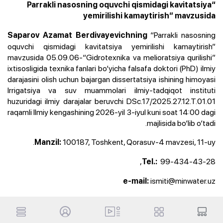
“Parrakli nasosning oquvchi qismidagi kavitatsiya
yemirilishi kamaytirish” mavzusida
“Parrakli nasosning
Saparov Azamat Berdivayevichning
oquvchi qismidagi kavitatsiya yemirilishi kamaytirish”
mavzusida 05.09.06-“Gidrotexnika va melioratsiya qurilishi”
ixtisosligida texnika fanlari bo‘yicha falsafa doktori (PhD) ilmiy
darajasini olish uchun bajargan dissertatsiya ishining himoyasi
Irrigatsiya va suv muammolari ilmiy-tadqiqot instituti
huzuridagi ilmiy darajalar beruvchi DSc.17/2025.27.12.T.01.01
raqamli Ilmiy kengashining 2026-yil 3-iyul kuni soat 14:00 dagi
majlisida bo‘lib o‘tadi.
100187, Toshkent, Qorasuv-4 mavzesi, 11-uy.
Manzil:
99-434-43-28,
Tel.:
ismiti@minwater.uz
e-mail: