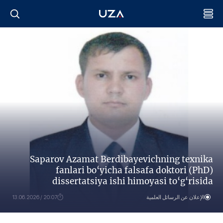
Saparov Azamat Berdibayevichning texnika
fanlari bo‘yicha falsafa doktori (PhD)
dissertatsiya ishi himoyasi to‘g‘risida
الإعلان عن الرسائل العلمية
20:07 / 13.06.2026