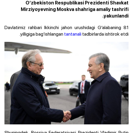
O‘zbekiston Respublikasi Prezidenti Shavkat
Mirziyoyevning Moskva shahriga amaliy tashrifi
yakunlandi.
Davlatimiz rahbari Ikkinchi jahon urushidagi G‘alabaning 81
yilligiga bag‘ishlangan
tantanali
tadbirlarda ishtirok etdi.
Shuningdek, Rossiya Federatsiyasi Prezidenti Vladimir Putin