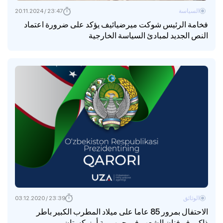
السياسة
23:47 / 20.11.2024
فخامة الرئيس شوكت ميرضيائيف يؤكد على ضرورة اعتماد
النص الجديد لمبادئ السياسة الخارجية
الوثائق
23:39 / 03.12.2020
الاحتفال بمرور 85 عاما على ميلاد المطرب الكبير باطر
ذاكروف فنان الشعب في جمهورية أوزبكستان