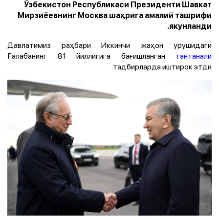
Ўзбекистон Республикаси Президенти Шавкат
Мирзиёевнинг Москва шаҳрига амалий ташрифи
якунланди.
Давлатимиз раҳбари Иккинчи жаҳон урушидаги
Ғалабанинг 81 йиллигига бағишланган
тантанали
тадбирларда иштирок этди.