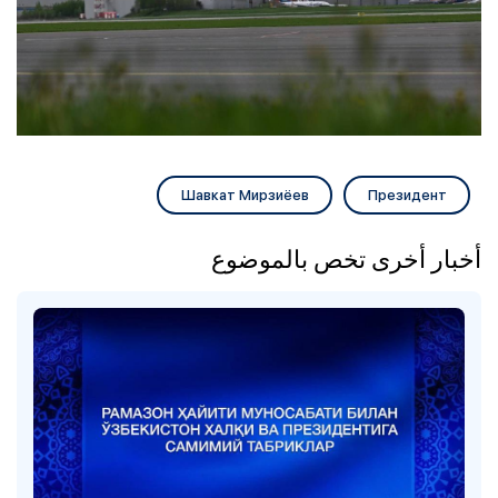
Шавкат Мирзиёев
Президент
أخبار أخرى تخص بالموضوع