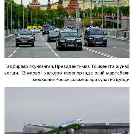
Тадбирлар якунлангач, Президентимиз Тошкентга жўнаб
кетди. “Внуково” халқаро аэропортида олий мартабали
меҳмонни Россия расмийлари кузатиб қўйди.