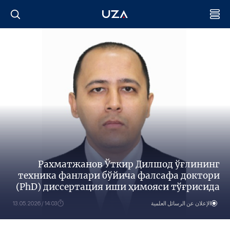
Рахматжанов Ўткир Дилшод ўғлининг
техника фанлари бўйича фалсафа доктори
(PhD) диссертация иши ҳимояси тўғрисида
الإعلان عن الرسائل العلمية
14:03 / 13.05.2026