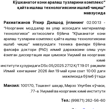
“Кўшканатоғ кони аралаш тузларини комплекс
қайта ишлаш технологиясини ишлаб чиқиш”
мавзусида
02.00.13 -
Рахматжанов Ўткир Дилшод ўғлининг
“Ноорганик моддалар ва улар асосидаги материаллар
технологияси” ихтисослиги бўйича “Кўшканатоғ кони
аралаш тузларини комплекс қайта ишлаш технологиясини
ишлаб чиқиш” мавзусидаги техника фанлари бўйича
фалсафа доктори (PhD) илмий даражасини олиш учун
ёзилган диссертация иши ҳимояси Умумий ва ноорганик
кимё
институти ҳузуридаги DSc.05/2025.27.12.K/T.19.01 рақамли
Илмий кенгашнинг 2026 йил 19 май куни соат 10:00 даги
мажлисида бўлиб ўтади.
100170, Тошкент шаҳар, Мирзо Улуғбек кўчаси,
Манзил:
77-a. Умумий ва ноорганик кимё институти.
(99871) 262-56-60
Тел.: