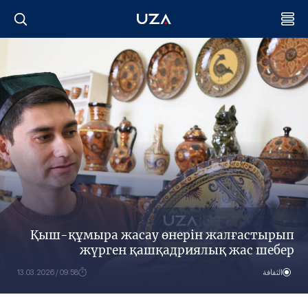
Қыш-құмыра жасау өнерін жалғастырып
жүрген қашқадриялық жас шебер
الثقافة
09:58 / 13.03.2026