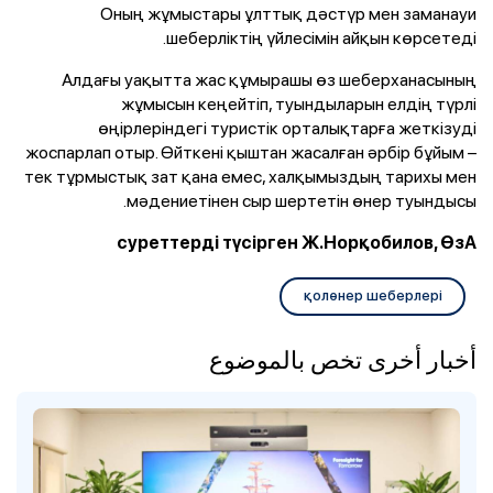
Оның жұмыстары ұлттық дәстүр мен заманауи
шеберліктің үйлесімін айқын көрсетеді.
Алдағы уақытта жас құмырашы өз шеберханасының
жұмысын кеңейтіп, туындыларын елдің түрлі
өңірлеріндегі туристік орталықтарға жеткізуді
жоспарлап отыр. Өйткені қыштан жасалған әрбір бұйым –
тек тұрмыстық зат қана емес, халқымыздың тарихы мен
мәдениетінен сыр шертетін өнер туындысы.
суреттерді түсірген Ж.Норқобилов, ӨзА
қолөнер шеберлері
أخبار أخرى تخص بالموضوع