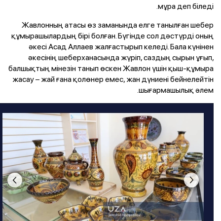
мұра деп біледі.
Жавлонның атасы өз заманында елге танылған шебер
құмырашылардың бірі болған. Бүгінде сол дәстүрді оның
әкесі Асад Аллаев жалғастырып келеді. Бала күнінен
әкесінің шеберханасында жүріп, саздың сырын ұғып,
балшықтың мінезін танып өскен Жавлон үшін қыш-құмыра
жасау – жай ғана қолөнер емес, жан дүниені бейнелейтін
шығармашылық әлем.