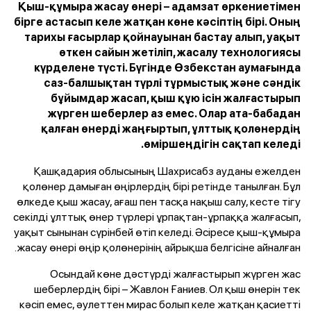
Қыш-құмыра жасау өнері – адамзат өркениетімен
бірге астасып келе жатқан көне кәсіптің бірі. Оның
тарихы ғасырлар қойнауынан бастау алып, уақыт
өткен сайын жетіліп, жасалу технологиясы
күрделене түсті. Бүгінде Өзбекстан аумағында
саз-балшықтан түрлі тұрмыстық және сәндік
бұйымдар жасап, қыш құю ісін жалғастырып
жүрген шеберлер аз емес. Олар ата-бабадан
қалған өнерді жаңғыртып, ұлттық қолөнердің
өміршеңдігін сақтап келеді.
Қашқадария облысының Шахрисабз ауданы ежелден
қолөнер дамыған өңірлердің бірі ретінде танылған. Бұл
өлкеде қыш жасау, ағаш пен тасқа нақыш салу, кесте тігу
секілді ұлттық өнер түрлері ұрпақтан-ұрпаққа жалғасып,
уақыт сынынан сүрінбей өтіп келеді. Әсіресе қыш-құмыра
жасау өнері өңір қолөнерінің айрықша белгісіне айналған.
Осындай көне дәстүрді жалғастырып жүрген жас
шеберлердің бірі – Жавлон Ғаниев. Ол қыш өнерін тек
кәсіп емес, әулеттен мирас болып келе жатқан қасиетті