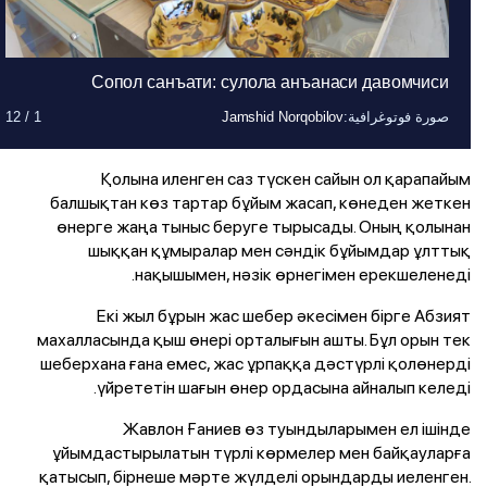
Сопол санъати: сулола анъанаси давомчиси
صورة فوتوغرافية
صورة فوتوغرافية
صورة فوتوغرافية
صورة فوتوغرافية
صورة فوتوغرافية
صورة فوتوغرافية
صورة فوتوغرافية
صورة فوتوغرافية
صورة فوتوغرافية
صورة فوتوغرافية
صورة فوتوغرافية
صورة فوتوغرافية
:
:
:
:
:
:
:
:
:
:
:
:
Jamshid Norqobilov
Jamshid Norqobilov
Jamshid Norqobilov
Jamshid Norqobilov
Jamshid Norqobilov
Jamshid Norqobilov
Jamshid Norqobilov
Jamshid Norqobilov
Jamshid Norqobilov
Jamshid Norqobilov
Jamshid Norqobilov
Jamshid Norqobilov
1
1
1
1
1
1
1
1
1
1
1
1
/
/
/
/
/
/
/
/
/
/
/
/
12
12
12
12
12
12
12
12
12
12
12
12
Қолына иленген саз түскен сайын ол қарапайым
балшықтан көз тартар бұйым жасап, көнеден жеткен
өнерге жаңа тыныс беруге тырысады. Оның қолынан
шыққан құмыралар мен сәндік бұйымдар ұлттық
нақышымен, нәзік өрнегімен ерекшеленеді.
Екі жыл бұрын жас шебер әкесімен бірге Абзият
махалласында қыш өнері орталығын ашты. Бұл орын тек
шеберхана ғана емес, жас ұрпаққа дәстүрлі қолөнерді
үйрететін шағын өнер ордасына айналып келеді.
Жавлон Ғаниев өз туындыларымен ел ішінде
ұйымдастырылатын түрлі көрмелер мен байқауларға
қатысып, бірнеше мәрте жүлделі орындарды иеленген.