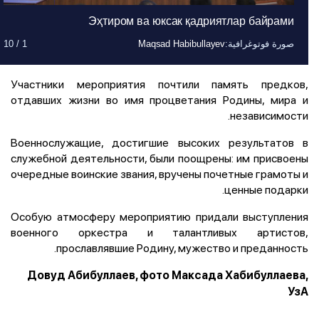
Эҳтиром ва юксак қадриятлар байрами
صورة فوتوغرافية
صورة فوتوغرافية
صورة فوتوغرافية
صورة فوتوغرافية
صورة فوتوغرافية
صورة فوتوغرافية
صورة فوتوغرافية
صورة فوتوغرافية
صورة فوتوغرافية
صورة فوتوغرافية
:
:
:
:
:
:
:
:
:
:
Maqsad Habibullayev
Maqsad Habibullayev
Maqsad Habibullayev
Maqsad Habibullayev
Maqsad Habibullayev
Maqsad Habibullayev
Maqsad Habibullayev
Maqsad Habibullayev
Maqsad Habibullayev
Maqsad Habibullayev
1
1
1
1
1
1
1
1
1
1
/
/
/
/
/
/
/
/
/
/
10
10
10
10
10
10
10
10
10
10
Участники мероприятия почтили память предков,
отдавших жизни во имя процветания Родины, мира и
независимости.
Военнослужащие, достигшие высоких результатов в
служебной деятельности, были поощрены: им присвоены
очередные воинские звания, вручены почетные грамоты и
ценные подарки.
Особую атмосферу мероприятию придали выступления
военного оркестра и талантливых артистов,
прославлявшие Родину, мужество и преданность.
Довуд Абибуллаев, фото Максада Хабибуллаева,
УзА