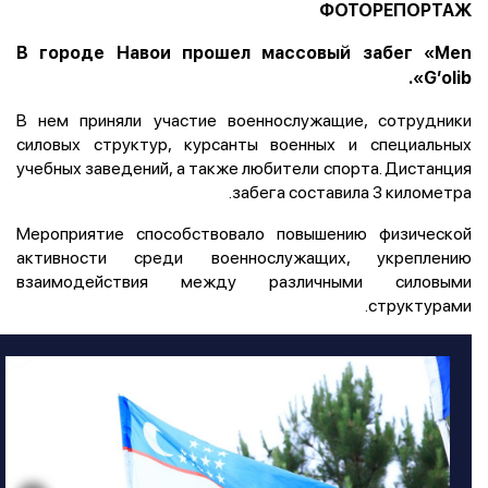
ФОТОРЕПОРТАЖ
В городе Навои прошел массовый забег «Мen
G’olib».
В нем приняли участие военнослужащие, сотрудники
силовых структур, курсанты военных и специальных
учебных заведений, а также любители спорта. Дистанция
забега составила 3 километра.
Мероприятие способствовало повышению физической
активности среди военнослужащих, укреплению
взаимодействия между различными силовыми
структурами.