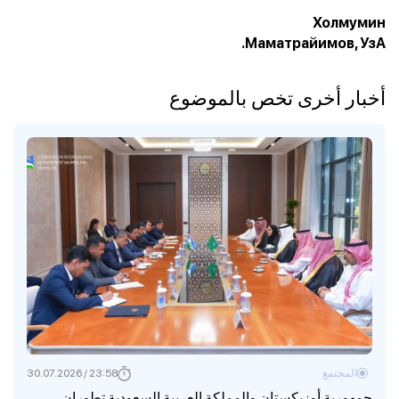
Холмумин
Маматрайимов, УзА.
أخبار أخرى تخص بالموضوع
المجتمع
23:58 / 30.07.2026
جمهورية أوزبكستان والمملكة العربية السعودية تطوران