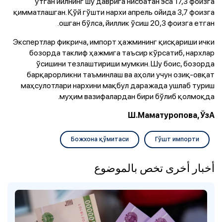
ўтган йилнинг шу даврига нисбатан эса 17,3 фоизга
қимматлашган. Қўй гўшти нархи апрель ойида 3,7 фоизга
ошган бўлса, йиллик ўсиш 20,3 фоизга етган.
Экспертлар фикрича, импорт ҳажмининг қисқариши ички
бозорда таклиф ҳажмига таъсир кўрсатиб, нархлар
ўсишини тезлаштириши мумкин. Шу боис, бозорда
барқарорликни таъминлаш ва аҳоли учун озиқ-овқат
маҳсулотлари нархини мақбул даражада ушлаб туриш
муҳим вазифалардан бири бўлиб қолмоқда.
Ш.Маматуропова, ЎзА
Божхона қўмитаси
Гўшт импорти
أخبار أخرى تخص بالموضوع