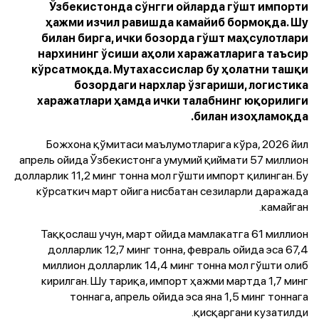
Ўзбекистонда сўнгги ойларда гўшт импорти
ҳажми изчил равишда камайиб бормоқда. Шу
билан бирга, ички бозорда гўшт маҳсулотлари
нархининг ўсиши аҳоли харажатларига таъсир
кўрсатмоқда. Мутахассислар бу ҳолатни ташқи
бозордаги нархлар ўзгариши, логистика
харажатлари ҳамда ички талабнинг юқорилиги
билан изоҳламоқда.
Божхона қўмитаси маълумотларига кўра, 2026 йил
апрель ойида Ўзбекистонга умумий қиймати 57 миллион
долларлик 11,2 минг тонна мол гўшти импорт қилинган. Бу
кўрсаткич март ойига нисбатан сезиларли даражада
камайган.
Таққослаш учун, март ойида мамлакатга 61 миллион
долларлик 12,7 минг тонна, февраль ойида эса 67,4
миллион долларлик 14,4 минг тонна мол гўшти олиб
кирилган. Шу тариқа, импорт ҳажми мартда 1,7 минг
тоннага, апрель ойида эса яна 1,5 минг тоннага
қисқаргани кузатилди.