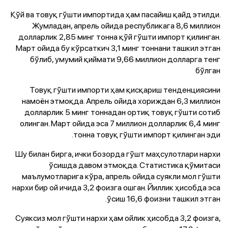
Қўй ва товуқ гўшти импортида ҳам пасайиш қайд этилди.
Жумладан, апрель ойида республикага 8,6 миллион
долларлик 2,85 минг тонна қўй гўшти импорт қилинган.
Март ойида бу кўрсаткич 3,1 минг тоннани ташкил этган
бўлиб, умумий қиймати 9,66 миллион долларга тенг
бўлган
Товуқ гўшти импорти ҳам қисқариш тенденциясини
намоён этмоқда. Апрель ойида хориждан 6,3 миллион
долларлик 5 минг тоннадан ортиқ товуқ гўшти сотиб
олинган. Март ойида эса 7 миллион долларлик 6,4 минг
тонна товуқ гўшти импорт қилинган эди.
Шу билан бирга, ички бозорда гўшт маҳсулотлари нархи
ўсишда давом этмоқда. Статистика қўмитаси
маълумотларига кўра, апрель ойида суякли мол гўшти
нархи бир ой ичида 3,2 фоизга ошган. Йиллик ҳисобда эса
ўсиш 16,6 фоизни ташкил этган.
Суяксиз мол гўшти нархи ҳам ойлик ҳисобда 3,2 фоизга,