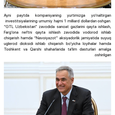
Ayni paytda kompaniyaning yurtimizga yo‘naltirgan
investitsiyalarining umumiy hajmi 1 milliard dollardan oshgan.
“GTL Uzbekistan” zavodida sanoat gazlarini qayta ishlash,
Farg‘ona neftni qayta ishlash zavodida vodorod ishlab
chiqarish hamda “Navoiyazot” aksiyadorlik jamiyatida suyuq
uglerod dioksidi ishlab chiqarish bo‘yicha loyihalar hamda
Toshkent va Qarshi shaharlarida ta’lim dasturlari amalga
oshirilgan.