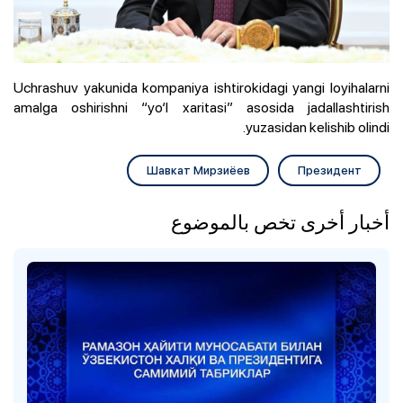
Uchrashuv yakunida kompaniya ishtirokidagi yangi loyihalarni
amalga oshirishni “yo‘l xaritasi” asosida jadallashtirish
yuzasidan kelishib olindi.
Шавкат Мирзиёев
Президент
أخبار أخرى تخص بالموضوع