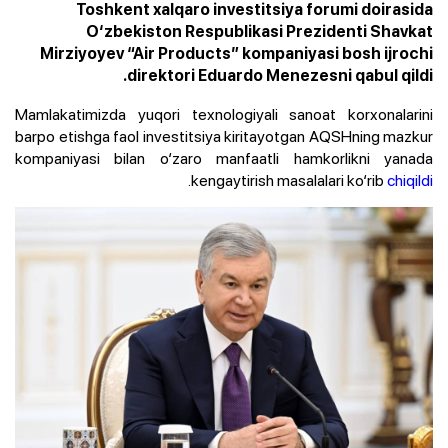
Toshkent xalqaro investitsiya forumi doirasida
O‘zbekiston Respublikasi Prezidenti Shavkat
Mirziyoyev “Air Products” kompaniyasi bosh ijrochi
direktori Eduardo Menezesni qabul qildi.
Mamlakatimizda yuqori texnologiyali sanoat korxonalarini
barpo etishga faol investitsiya kiritayotgan AQSHning mazkur
kompaniyasi bilan o‘zaro manfaatli hamkorlikni yanada
.
kengaytirish masalalari ko‘rib
chiqildi