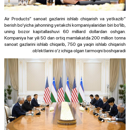
“Air Products” sanoat gazlarini ishlab chiqarish va yetkazib
berish bo‘yicha jahonning yetakchi kompaniyalaridan biri bo‘lib,
uning bozor kapitallashuvi 60 milliard dollardan oshgan.
Kompaniya har yili 50 dan ortiq mamlakatda 200 million tonna
sanoat gazlarini ishlab chiqarib, 750 ga yaqin ishlab chiqarish
ob’ektlarini o‘z ichiga olgan tarmoqni boshqaradi.