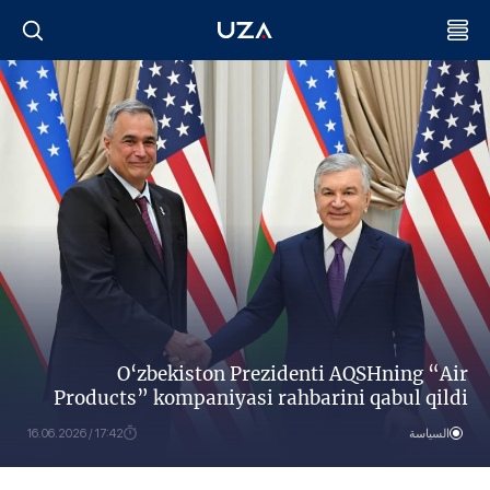
O‘zbekiston Prezidenti AQSHning “Air
Products” kompaniyasi rahbarini qabul qildi
السياسة
17:42 / 16.06.2026