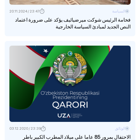
السياسة
23:47 / 20.11.2024
فخامة الرئيس شوكت ميرضيائيف يؤكد على ضرورة اعتماد
النص الجديد لمبادئ السياسة الخارجية
الوثائق
23:39 / 03.12.2020
الاحتفال بمرور 85 عاما على ميلاد المطرب الكبير باطر