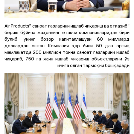
“Air Products” саноат газларини ишлаб чиқариш ва етказиб
бериш бўйича жаҳоннинг етакчи компанияларидан бири
бўлиб, унинг бозор капиталлашуви 60 миллиард
доллардан ошган. Компания ҳар йили 50 дан ортиқ
мамлакатда 200 миллион тонна саноат газларини ишлаб
чиқариб, 750 га яқин ишлаб чиқариш объектларини ўз
ичига олган тармоқни бошқаради.