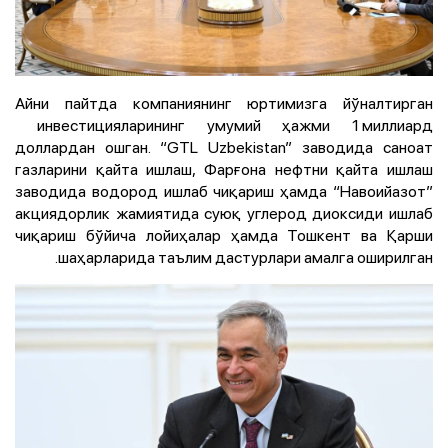
Айни пайтда компаниянинг юртимизга йўналтирган
инвестицияларининг умумий ҳажми 1 миллиард
доллардан ошган. “GTL Uzbekistan” заводида саноат
газларини қайта ишлаш, Фарғона нефтни қайта ишлаш
заводида водород ишлаб чиқариш ҳамда “Навоийазот”
акциядорлик жамиятида суюқ углерод диоксиди ишлаб
чиқариш бўйича лойиҳалар ҳамда Тошкент ва Қарши
шаҳарларида таълим дастурлари амалга оширилган.