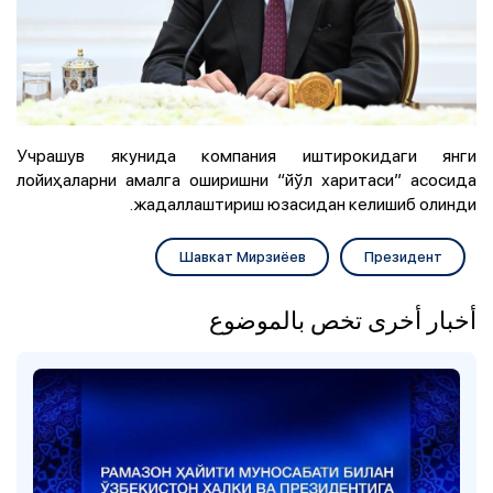
Учрашув якунида компания иштирокидаги янги
лойиҳаларни амалга оширишни “йўл харитаси” асосида
жадаллаштириш юзасидан келишиб олинди.
Шавкат Мирзиёев
Президент
أخبار أخرى تخص بالموضوع