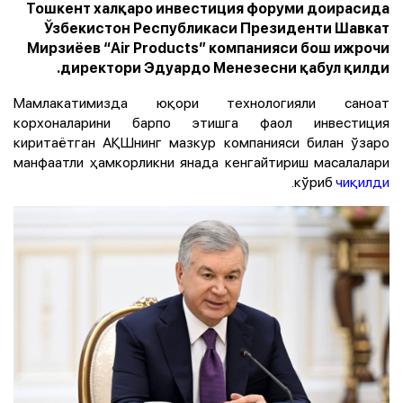
Тошкент халқаро инвестиция форуми доирасида
Ўзбекистон Республикаси Президенти Шавкат
Мирзиёев “Air Products” компанияси бош ижрочи
директори Эдуардо Менезесни қабул қилди.
Мамлакатимизда юқори технологияли саноат
корхоналарини барпо этишга фаол инвестиция
киритаётган АҚШнинг мазкур компанияси билан ўзаро
манфаатли ҳамкорликни янада кенгайтириш масалалари
.
кўриб
чиқилди