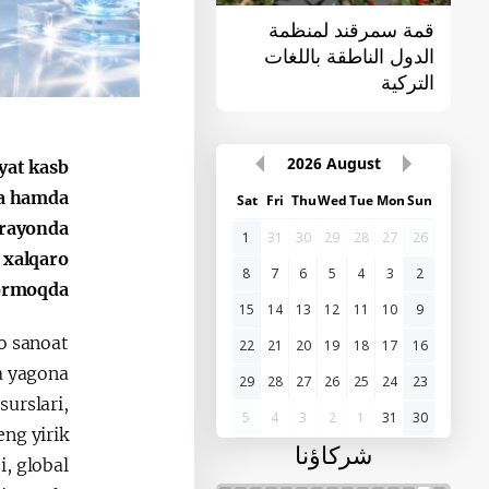
قمة سمرقند لمنظمة
القمة الأولى "آسيا
الدول الناطقة باللغات
الوسطى - الصين"
التركية
2026
August
yat kasb
ka hamda
Sat
Fri
Thu
Wed
Tue
Mon
Sun
arayonda
1
31
30
29
28
27
26
 xalqaro
8
7
6
5
4
3
2
ormoqda.
15
14
13
12
11
10
9
o sanoat
22
21
20
19
18
17
16
a yagona
29
28
27
26
25
24
23
surslari,
5
4
3
2
1
31
30
eng yirik
شركاؤنا
i, global