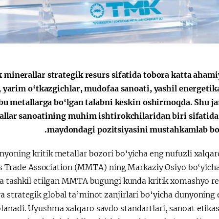
الإصلاحات الدستورية
k minerallar strategik resurs sifatida tobora katta ahami
i, yarim o‘tkazgichlar, mudofaa sanoati, yashil energeti
hbu metallarga bo‘lgan talabni keskin oshirmoqda. Shu j
llar sanoatining muhim ishtirokchilaridan biri sifatida
maydondagi pozitsiyasini mustahkamlab b
oning kritik metallar bozori bo‘yicha eng nufuzli xalqar
s Trade Association (MMTA) ning Markaziy Osiyo bo‘yich
lda tashkil etilgan MMTA bugungi kunda kritik xomashyo re
a strategik global ta’minot zanjirlari bo‘yicha dunyoning 
blanadi. Uyushma xalqaro savdo standartlari, sanoat etikas