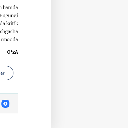
ish hamda
 Bugungi
a kritik
rishgacha
irmoqda.
O‘zA
lar