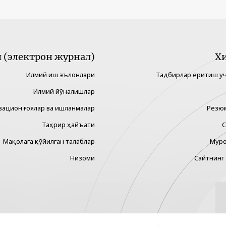
(электрон журнал)
Х
Илмий иш эълонлари
Тадбирлар ёритиш у
Илмий йўналишлар
вацион ғоялар ва ишланмалар
Резю
Таҳрир ҳайъати
С
Мақолага қўйилган талаблар
Муро
Низоми
Сайтнинг 