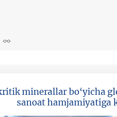
ritik minerallar bo‘yicha gl
sanoat hamjamiyatiga k