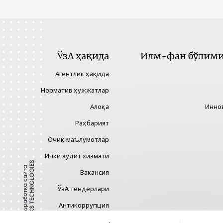
ЎзА ҳақида
Илм-фан бўлими 
Агентлик ҳақида
Норматив ҳужжатлар
Алоқа
Инно
Раҳбарият
Очиқ маълумотлар
Ички аудит хизмати
Вакансия
ЎзА тендерлари
Антикоррупция
Гендер тенглик