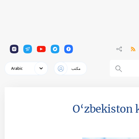
1
1
1
1
1
مكتب
Arabic
O‘zbekiston k