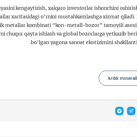
yasini kengaytirish, xalqaro investorlar ishonchini oshir
allar xaritasidagi o‘rnini mustahkamlashga xizmat qiladi.
k metallar kombinati “kon-metall-bozor” tamoyili asosid
arni chuqur qayta ishlash va global bozorlarga yetkazib be
bo‘lgan yagona sanoat ekotizimini shakllant
kritik mineral