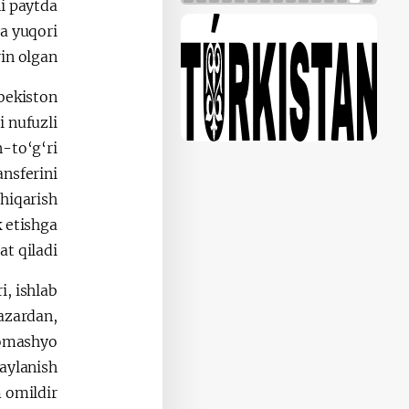
i paytda
a yuqori
in olgan.
zbekiston
 nufuzli
n-to‘g‘ri
ansferini
chiqarish
k etishga
t qiladi.
i, ishlab
azardan,
xomashyo
 aylanish
omildir.