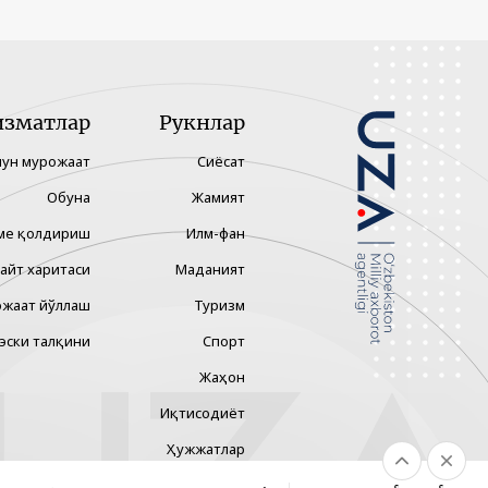
изматлар
Рукнлар
чун мурожаат
Сиёсат
Обуна
Жамият
ме қолдириш
Илм-фан
айт харитаси
Маданият
жаат йўллаш
Туризм
эски талқини
Спорт
Жаҳон
Иқтисодиёт
Ҳужжатлар
Технология