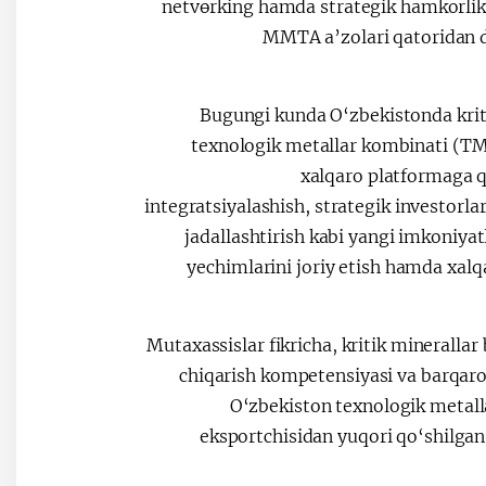
netvөrking hamda strategik hamkorlik
MMTA a’zolari qatoridan d
Bugungi kunda O‘zbekistonda kritik
texnologik metallar kombinati (
xalqaro platformaga qo
integratsiyalashish, strategik investorla
jadallashtirish kabi yangi imkoniyat
yechimlarini joriy etish hamda xalqa
Mutaxassislar fikricha, kritik minerallar 
chiqarish kompetensiyasi va barqaro
O‘zbekiston texnologik meta
eksportchisidan yuqori qo‘shilgan