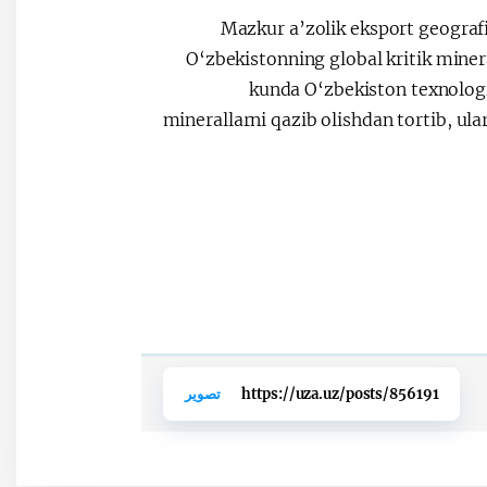
Mazkur a’zolik eksport geografi
O‘zbekistonning global kritik miner
kunda O‘zbekiston texnologi
minerallarni qazib olishdan tortib, ul
https://uza.uz/posts/856191
تصوير