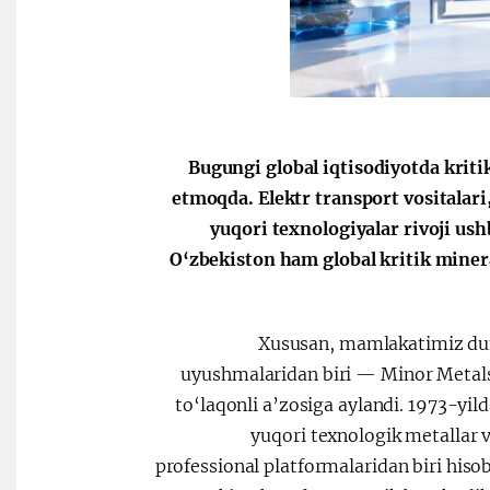
Bugungi global iqtisodiyotda kriti
etmoqda. Elektr transport vositalar
yuqori texnologiyalar rivoji us
O‘zbekiston ham global kritik minera
Xususan, mamlakatimiz duny
uyushmalaridan biri — Minor Metal
to‘laqonli a’zosiga aylandi. 1973-yi
yuqori texnologik metallar v
professional platformalaridan biri hiso