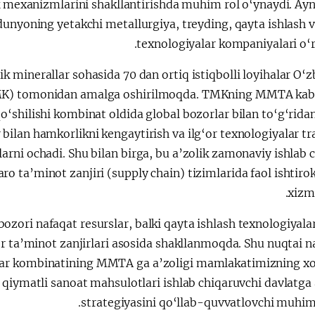
 mexanizmlarini shakllantirishda muhim rol o‘ynaydi. Ayn
unyoning yetakchi metallurgiya, treyding, qayta ishlash v
texnologiyalar kompaniyalari o‘r
 minerallar sohasida 70 dan ortiq istiqbolli loyihalar O‘
TMK) tomonidan amalga oshirilmoqda. TMKning MMTA kabi
‘shilishi kombinat oldida global bozorlar bilan to‘g‘rida
r bilan hamkorlikni kengaytirish va ilg‘or texnologiyalar tr
larni ochadi. Shu bilan birga, bu a’zolik zamonaviy ishlab 
ro ta’minot zanjiri (supply chain) tizimlarida faol ishtiro
xizma
bozori nafaqat resurslar, balki qayta ishlash texnologiyalar
r ta’minot zanjirlari asosida shakllanmoqda. Shu nuqtai n
llar kombinatining MMTA ga a’zoligi mamlakatimizning 
 qiymatli sanoat mahsulotlari ishlab chiqaruvchi davlatga
strategiyasini qo‘llab-quvvatlovchi muhim 