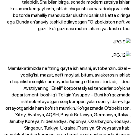
talabidir. Shu bilan birga, sohada modernizatsiya ishlari
ko‘lamini kengaytirish, ishlab chiqarish samaradorligi va ichki
bozorda mahalliy mahsulotlar ulushini oshirish katta o‘ringa
ega. Bunda an’anaviy tashkil etilayotgan “O‘zbekiston neft va
gazi” ko‘rgazmasi muhim ahamiyat kasb etadi.
– Mamlakatimizda neftning qayta ishlanishi, avtobenzin, dizel
yoqilg‘isi, mazut, neft moylari, bitum, aviakerosin ishlab
chiqarilishi xorijlik sarmoyadorlarning e’tiborini tortadi, – dedi
Avstriyaning “Eriell” korporatsiyasi tenderlar bo‘yicha
departamenti boshlig‘i To‘lqin Yusupov. – Buni ko‘rgazmada
ishtirok etayotgan xorij kompaniyalari soni yildan-yilga
ortayotganida ham ko‘rish mumkin. Ko‘rgazmada O‘zbekiston,
Xitoy, Avstriya, AQSH, Buyuk Britaniya, Germaniya, Italiya,
Janubiy Koreya, Niderlandiya, Yaponiya, Ozarbayjon, Rossiya,
Singapur, Turkiya, Ukraina, Fransiya, Shveysariya kabi
mamlakatlardan kompaniya va firmalar qatnashmoqda. Bizning