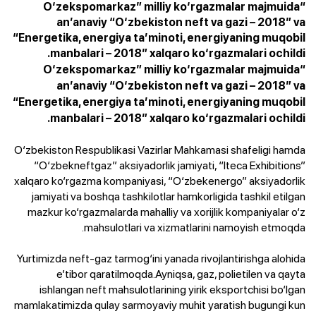
“O‘zekspomarkaz” milliy ko‘rgazmalar majmuida
an’anaviy “O‘zbekiston neft va gazi – 2018” va
“Energetika, energiya ta’minoti, energiyaning muqobil
manbalari – 2018” xalqaro ko‘rgazmalari ochildi.
“O‘zekspomarkaz” milliy ko‘rgazmalar majmuida
an’anaviy “O‘zbekiston neft va gazi – 2018” va
“Energetika, energiya ta’minoti, energiyaning muqobil
manbalari – 2018” xalqaro ko‘rgazmalari ochildi.
O‘zbekiston Respublikasi Vazirlar Mahkamasi shafeligi hamda
“O‘zbekneftgaz” aksiyadorlik jamiyati, “Iteca Exhibitions”
xalqaro ko‘rgazma kompaniyasi, “O‘zbekenergo” aksiyadorlik
jamiyati va boshqa tashkilotlar hamkorligida tashkil etilgan
mazkur ko‘rgazmalarda mahalliy va xorijlik kompaniyalar o‘z
mahsulotlari va xizmatlarini namoyish etmoqda.
Yurtimizda neft-gaz tarmog‘ini yanada rivojlantirishga alohida
e’tibor qaratilmoqda.Ayniqsa, gaz, polietilen va qayta
ishlangan neft mahsulotlarining yirik eksportchisi bo‘lgan
mamlakatimizda qulay sarmoyaviy muhit yaratish bugungi kun