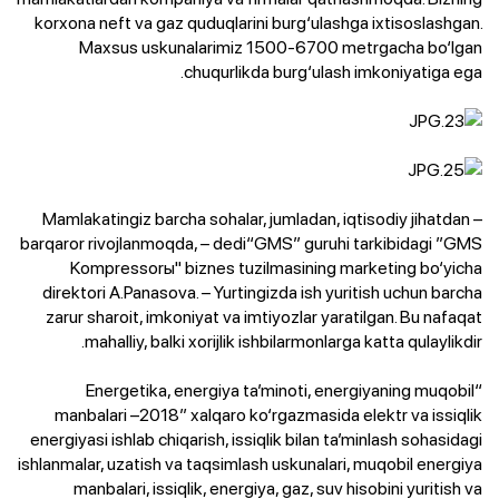
korxona neft va gaz quduqlarini burg‘ulashga ixtisoslashgan.
Maxsus uskunalarimiz 1500-6700 metrgacha bo‘lgan
chuqurlikda burg‘ulash imkoniyatiga ega.
– Mamlakatingiz barcha sohalar, jumladan, iqtisodiy jihatdan
barqaror rivojlanmoqda, – dedi“GMS” guruhi tarkibidagi ”GMS
Kompressorы" biznes tuzilmasining marketing bo‘yicha
direktori A.Panasova. – Yurtingizda ish yuritish uchun barcha
zarur sharoit, imkoniyat va imtiyozlar yaratilgan. Bu nafaqat
mahalliy, balki xorijlik ishbilarmonlarga katta qulaylikdir.
“Energetika, energiya ta’minoti, energiyaning muqobil
manbalari –2018” xalqaro ko‘rgazmasida elektr va issiqlik
energiyasi ishlab chiqarish, issiqlik bilan ta’minlash sohasidagi
ishlanmalar, uzatish va taqsimlash uskunalari, muqobil energiya
manbalari, issiqlik, energiya, gaz, suv hisobini yuritish va