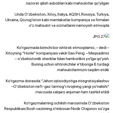
nazorat qilish asboblari kabi mahsulotlar qo‘yilgan.
Unda O‘zbekiston, Xitoy, Italiya, AQSH, Rossiya, Turkiya,
Ukraina, Qozog‘iston kabi mamlakatlar kompaniya va firmalari
o‘z mahsulot va xizmatlarini namoyish etmoqda.
– Ko‘rgazmada birinchi bor ishtirok etmoqdamiz, – dedi
Xitoyning “Honle” kompaniyasi vakili Gao Peng. – Maqsadimiz
– o‘zbekistonlik sheriklar bilan hamkorlikni yo‘lga qo‘yish.
Buning uchun ishtirokchilar e’tiboriga 6 turdagi
mahsulotlarimizni taqdim etdik.
Ko‘rgazma doirasida “Jahon iqtisodiyotiga integratsiyalashuv
–O‘zbekiston neft-gaz tarmog‘i rivojining yangi yo‘nalishi”
mavzuida xalqaro anjuman ham tashkil etildi.
Ko‘rgazmalarning ochilish marosimida O‘zbekiston
Respublikasi Bosh vazirining o‘rinbosari Nodir Otajonov so‘zga