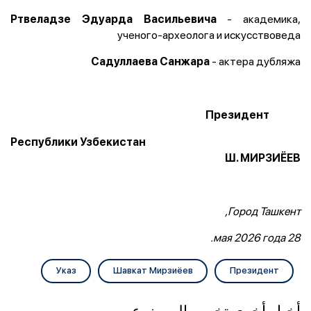
- академика,
Ртвеладзе Эдуарда Васильевича
ученого-археолога и искусствоведа
- актера дубляжа
Садуллаева Санжара
Президент
Республики Узбекистан
Ш. МИРЗИЁЕВ
Город Ташкент,
28 мая 2026 года.
Указ
Шавкат Мирзиёев
Президент
أخبار أخرى تخص بالموضوع