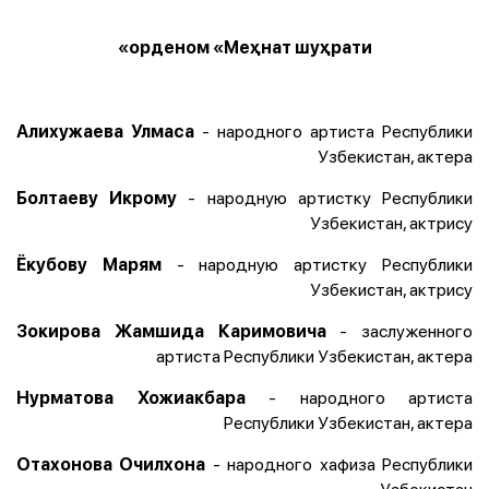
орденом «Меҳнат шуҳрати»
- народного артиста Республики
Алихужаева Улмаса
Узбекистан, актера
- народную артистку Республики
Болтаеву Икрому
Узбекистан, актрису
- народную артистку Республики
Ёкубову Марям
Узбекистан, актрису
- заслуженного
Зокирова Жамшида Каримовича
артиста Республики Узбекистан, актера
- народного артиста
Нурматова Хожиакбара
Республики Узбекистан, актера
- народного хафиза Республики
Отахонова Очилхона
Узбекистан