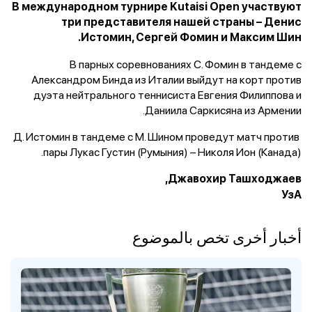
В международном турнире Kutaisi Open участвуют
три представителя нашей страны – Денис
Истомин, Сергей Фомин и Максим Шин.
В парных соревнованиях С. Фомин в тандеме с
Александром Бинда из Италии выйдут на корт против
дуэта нейтрального теннисиста Евгения Филиппова и
Даниила Саркисяна из Армении.
Д. Истомин в тандеме с М. Шином проведут матч против
пары Лукас Густин (Румыния) – Николя Ион (Канада).
Джавохир Ташходжаев,
УзА
أخبار أخرى تخص بالموضوع