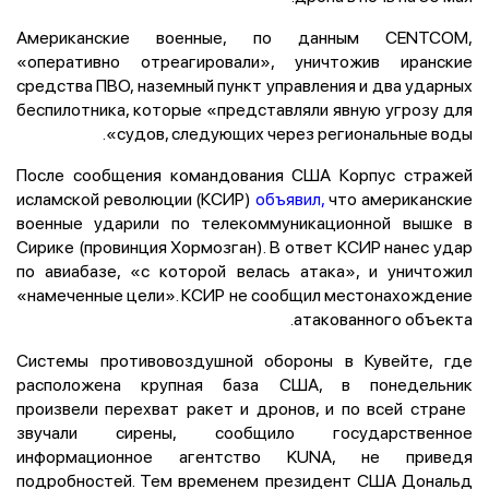
Американские военные, по данным CENTCOM,
«оперативно отреагировали», уничтожив иранские
средства ПВО, наземный пункт управления и два ударных
беспилотника, которые «представляли явную угрозу для
судов, следующих через региональные воды».
После сообщения командования США Корпус стражей
исламской революции (КСИР)
объявил,
что американские
военные ударили по телекоммуникационной вышке в
Сирике (провинция Хормозган). В ответ КСИР нанес удар
по авиабазе, «с которой велась атака», и уничтожил
«намеченные цели». КСИР не сообщил ​местонахождение
атакованного объекта.
Системы противовоздушной обороны в Кувейте, где
‌расположена крупная база США, в понедельник
произвели перехват ракет и дронов, и по всей стране ​
звучали сирены, ​сообщило государственное
информационное ‌агентство KUNA, не приведя
подробностей. Тем временем президент США ​Дональд