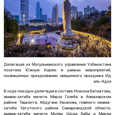
Делегация из Мусульманского управления Узбекистана
посетила Южную Корею в рамках мероприятий,
посвященных празднованию священного праздника Ид
аль-Адха.
В ходе поездки делегация в составе Исахона Бегматова,
имама-хатиба мечети Мирзо Голиба в Алмазарском
районе Ташкента, Абдугани Хасанова, главного имама-
хатиба Ургутского района Самаркандской области,
имама-хатиба мечети Муллы Шоди Бабы и Мирзы