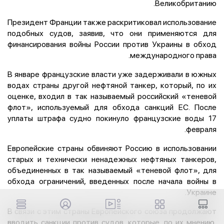
Великобританию.
Президент Франции также раскритиковал использование
подобных судов, заявив, что они применяются для
финансирования войны России против Украины в обход
международного права.
В январе французские власти уже задерживали в южных
водах страны другой нефтяной танкер, который, по их
оценке, входил в так называемый российский «теневой
флот», используемый для обхода санкций ЕС. После
уплаты штрафа судно покинуло французские воды 17
февраля.
Европейские страны обвиняют Россию в использовании
старых и технически ненадежных нефтяных танкеров,
объединенных в так называемый «теневой флот», для
обхода ограничений, введенных после начала войны в
Украине.
В связи с этим страны Европейского союза продолжают
вводить санкции против судов, которые, по их мнению,