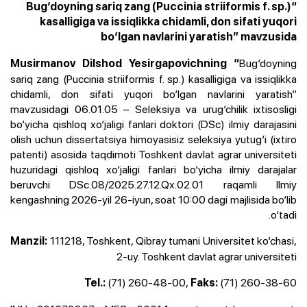
“Bug‘doyning sariq zang (Puccinia striiformis f. sp.)
kasalligiga va issiqlikka chidamli, don sifati yuqori
bo‘lgan navlarini yaratish” mavzusida
Bug‘doyning
Musirmanov Dilshod Yesirgapovichning “
sariq zang (Puccinia striiformis f. sp.) kasalligiga va issiqlikka
chidamli, don sifati yuqori bo‘lgan navlarini yaratish”
mavzusidagi 06.01.05 – Seleksiya va urug‘chilik ixtisosligi
bo‘yicha qishloq xo‘jaligi fanlari doktori (DSc) ilmiy darajasini
olish uchun dissertatsiya himoyasisiz seleksiya yutug‘i (ixtiro
patenti) asosida taqdimoti Toshkent davlat agrar universiteti
huzuridagi qishloq xo‘jaligi fanlari bo‘yicha ilmiy darajalar
beruvchi DSc.08/2025.27.12.Qx.02.01 raqamli Ilmiy
kengashning 2026-yil 26-iyun, soat 10:00 dagi majlisida bo‘lib
o‘tadi.
111218, Toshkent, Qibray tumani Universitet ko‘chasi,
Manzil:
2-uy. Toshkent davlat agrar universiteti
(71) 260-48-00,
(71) 260-38-60
Tel.:
Faks: