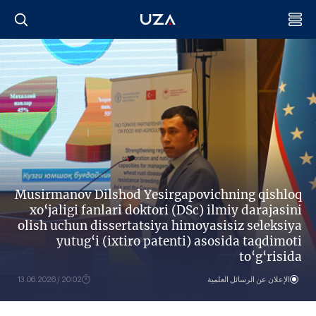
Musirmanov Dilshod Yesirgapovichning qishloq
xo‘jaligi fanlari doktori (DSc) ilmiy darajasini
olish uchun dissertatsiya himoyasisiz seleksiya
yutug‘i (ixtiro patenti) asosida taqdimoti
to‘g‘risida
الإعلان عن الرسائل العلمية
20:02 / 13.06.2026