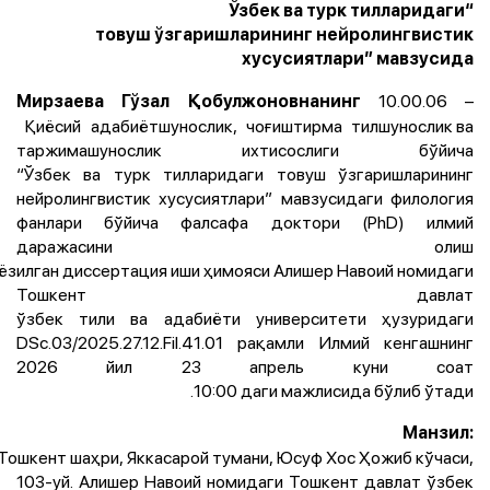
“Ўзбек ва турк тилларидаги
товуш ўзгаришларининг нейролингвистик
хусусиятлари” мавзусида
10.00.06 –
Мирзаева Гўзал Қобулжоновнанинг
Қиёсий адабиётшунослик, чоғиштирма тилшунослик ва
таржимашунослик ихтисослиги бўйича
“Ўзбек ва турк тилларидаги товуш ўзгаришларининг
нейролингвистик хусусиятлари” мавзусидаги филология
фанлари бўйича фалсафа доктори (PhD) илмий
даражасини олиш
 ёзилган диссертация иши ҳимояси Алишер Навоий номидаги
Тошкент давлат
ўзбек тили ва адабиёти университети ҳузуридаги
DSc.03/2025.27.12.Fil.41.01 рақамли Илмий кенгашнинг
2026 йил 23 апрель куни соат
10:00 даги мажлисида бўлиб ўтади.
Манзил:
Тошкент шаҳри, Яккасарой тумани, Юсуф Хос Ҳожиб кўчаси,
103-уй. Алишер Навоий номидаги Тошкент давлат ўзбек