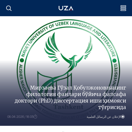
Мирзаева Гўзал Қобулжоновнанинг
филология фанлари бўйича фалсафа
доктори (PhD) диссертация иши ҳимояси
тўғрисида
الإعلان عن الرسائل العلمية
18:05 / 08.04.2026