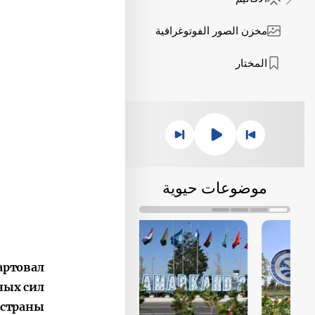
مخزن الصور الفوتوغرافية
المختار
موضوعات حيوية
артовал
ных сил
страны.