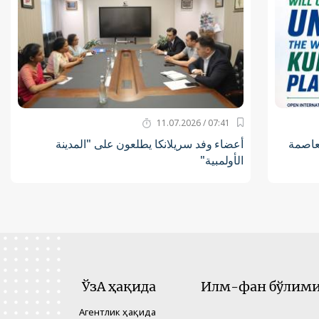
07:41 / 11.07.2026
لعاصمة
أعضاء وفد سريلانكا يطلعون على "المدينة
الأولمبية"
ЎзА ҳақида
Илм-фан бўлими 
Агентлик ҳақида