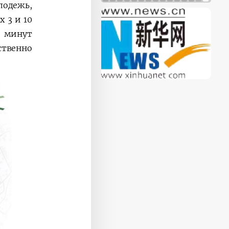
лодежь,
 3 и 10
0 минут
ственно.