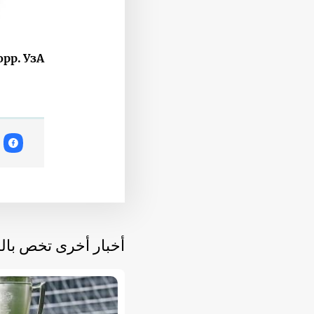
р. УзА.
أخبار أخرى تخص با