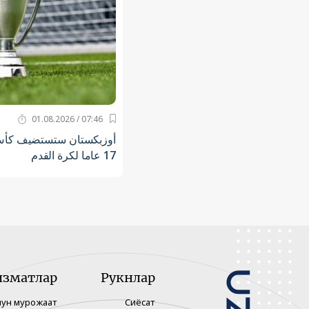
07:46 / 01.08.2026
أوزبكستان ستستضيف كأس 
17 عاما لكرة القدم
изматлар
Рукнлар
чун мурожаат
Сиёсат