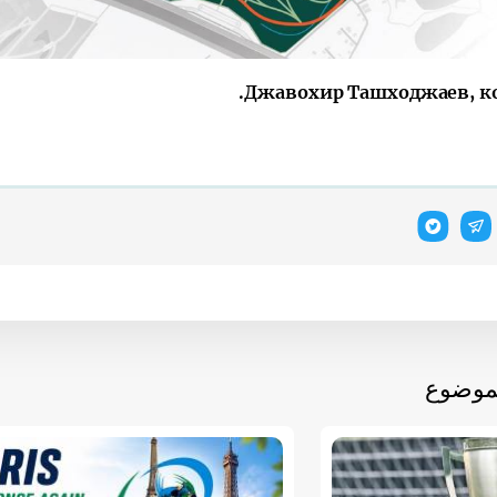
Джавохир Ташходжаев, кор
لموضوع