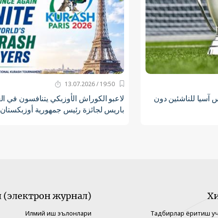
19:50 / 13.07.2026
آسيا للناشئين دون
لاعبو الكوراش الأوزبكي يتنافسون في ا
باريس لجائزة رئيس جمهورية أوزبكستان
(электрон журнал)
Х
Илмий иш эълонлари
Тадбирлар ёритиш у