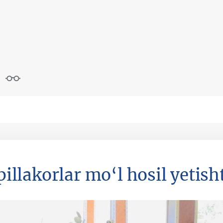
llakorlar mo‘l hosil yetisht