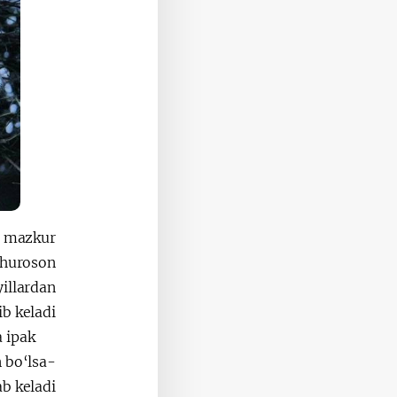
a mazkur
ohuroson
yillardan
b keladi.
a ipak
n bo‘lsa-
b keladi.