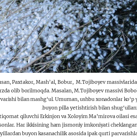
usan, Paxtakor, Mash’al, Bobur, M.Tojiboyev massivlarid
tarzda olib borilmoqda. Masalan, M.Tojiboyev massivi Bob
parvarishi bilan mashg‘ul. Umuman, ushbu xonadonlar ko‘p 
buyon pilla yetishtirish bilan shug‘ullani
tiqomat qiluvchi Erkinjon va Xoloyim Ma’mirova oilasi es
nsonlar. Har ikkisining ham jismoniy imkoniyati cheklanga
 yillardan buyon kasanachilik asosida ipak qurti parvarishla