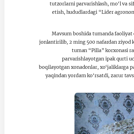
tutzorlarni parvarishlash, mo‘l va sif
etish, hududlardagi “Lider agronom 
– Mavsum boshida tumanda faoliyat o
jonlantirilib, 2 ming 500 nafardan ziyod 
tuman “Pilla” korxonasi ra
parvarishlayotgan ipak qurti uch
boqilayotgan xonadonlar, xo‘jaliklarga 
yaqindan yordam ko‘rsatdi, zarur tavs