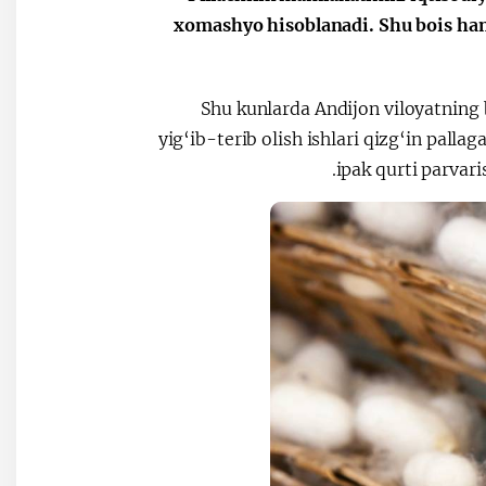
xomashyo hisoblanadi. Shu bois ham, y
Shu kunlarda Andijon viloyatning b
yig‘ib-terib olish ishlari qizg‘in pall
ipak qurti parvari