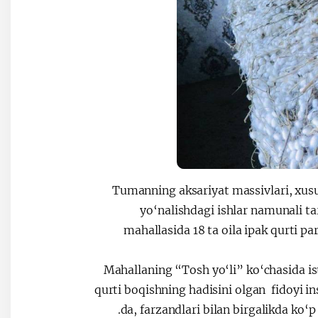
Tumanning aksariyat massivlari, xus
yo‘nalishdagi ishlar namunali 
mahallasida 18 ta oila ipak qurti 
Mahallaning “Tosh yo‘li” ko‘chasida is
qurti boqishning hadisini olgan fidoyi i
da, farzandlari bilan birgalikda ko‘p