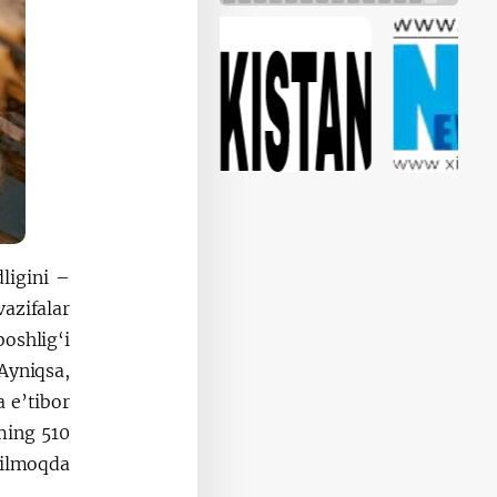
ligini
azifalar
oshlig‘i
Ayniqsa,
a e’tibor
ming 510
tilmoqda.