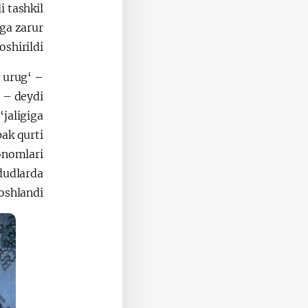
i tashkil
rga zarur
shirildi.
 urug‘
, – deydi
jaligiga
pak qurti
onomlari
dudlarda
boshlandi.