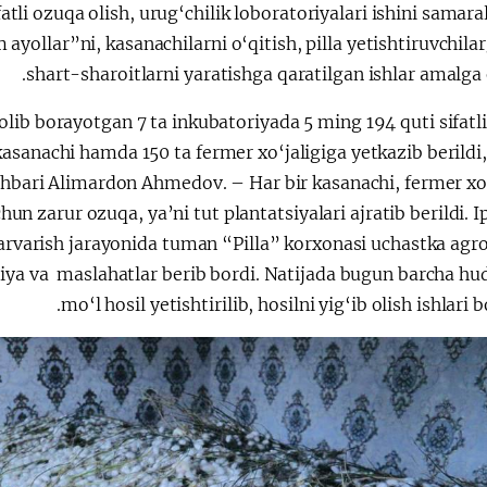
atli ozuqa olish, urug‘chilik loboratoriyalari ishini samaral
ayollar”ni, kasanachilarni o‘qitish, pilla yetishtiruvchila
shart-sharoitlarni yaratishga qaratilgan ishlar amalga o
lib borayotgan 7 ta inkubatoriyada 5 ming 194 quti sifatli
kasanachi hamda 150 ta fermer xo‘jaligiga yetkazib berildi
hbari Alimardon Ahmedov. – Har bir kasanachi, fermer xo‘
un zarur ozuqa, ya’ni tut plantatsiyalari ajratib berildi. I
parvarish jarayonida tuman “Pilla” korxonasi uchastka agr
iya va maslahatlar berib bordi. Natijada bugun barcha hu
mo‘l hosil yetishtirilib, hosilni yig‘ib olish ishlari 