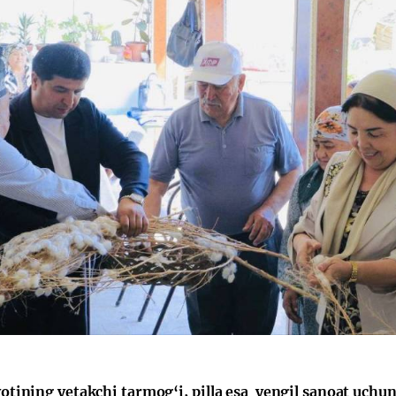
yotining yetakchi tarmog‘i, pilla esa yengil sanoat uch