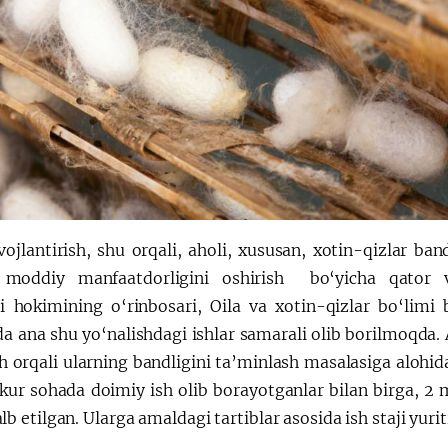
vojlantirish, shu orqali, aholi, xususan, xotin-qizlar band
ng moddiy manfaatdorligini oshirish bo‘yicha qator v
hokimining o‘rinbosari, Oila va xotin-qizlar bo‘limi b
ana shu yo‘nalishdagi ishlar samarali olib borilmoqda. 
ish orqali ularning bandligini ta’minlash masalasiga alohid
kur sohada doimiy ish olib borayotganlar bilan birga, 2 
b etilgan. Ularga amaldagi tartiblar asosida ish staji yuri