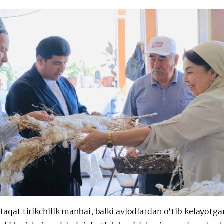
faqat tirikchilik manbai, balki avlodlardan o‘tib kelayotg