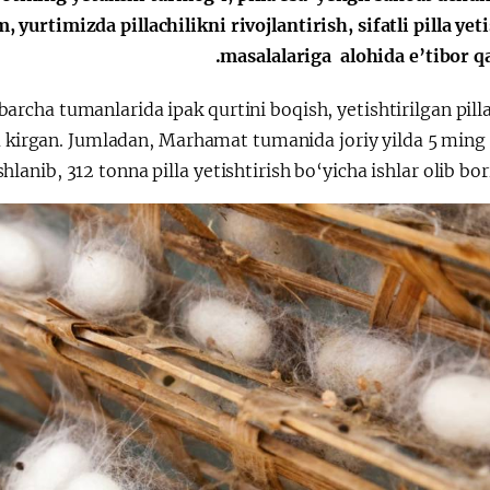
urtimizda pillachilikni rivojlantirish, sifatli pilla yet
الإصلاحات الدستورية
masalalariga alohida e’tibor qa
archa tumanlarida ipak qurtini boqish, yetishtirilgan pilla
aga kirgan. Jumladan, Marhamat tumanida joriy yilda 5 ming
shlanib, 312 tonna pilla yetishtirish bo‘yicha ishlar olib bo