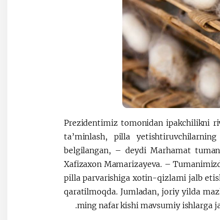
– Prezidentimiz tomonidan ipakchilikni ri
ta’minlash, pilla yetishtiruvchilarni
belgilangan, – deydi Marhamat tumani 
Xafizaxon Mamarizayeva. – Tumanimizda 
pilla parvarishiga xotin-qizlarni jalb et
qaratilmoqda. Jumladan, joriy yilda maz
ming nafar kishi mavsumiy ishlarga jal