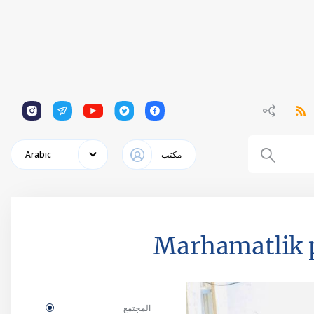
1
1
1
1
1
مكتب
Arabic
Marhamatlik pi
المجتمع