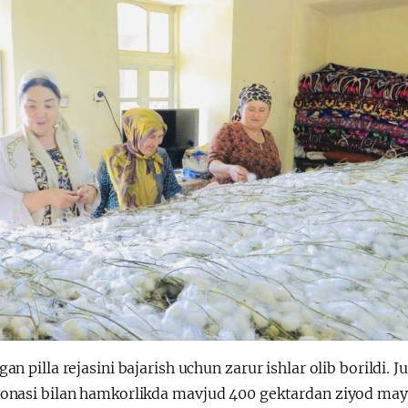
n pilla rejasini bajarish uchun zarur ishlar olib borildi. 
xonasi bilan hamkorlikda mavjud 400 gektardan ziyod ma