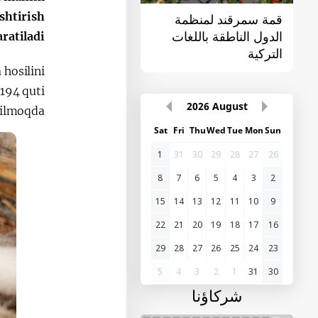
ishtirish
قمة سمرقند لمنظمة
القمة الأولى "آسيا
الدول الناطقة باللغات
الوسطى - الصين"
ratiladi.
التركية
 hosilini
 194 quti
2026
August
rilmoqda.
Sat
Fri
Thu
Wed
Tue
Mon
Sun
1
31
30
29
28
27
26
8
7
6
5
4
3
2
15
14
13
12
11
10
9
22
21
20
19
18
17
16
29
28
27
26
25
24
23
5
4
3
2
1
31
30
شركاؤنا