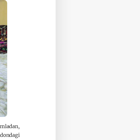
Jumladan,
ydondagi