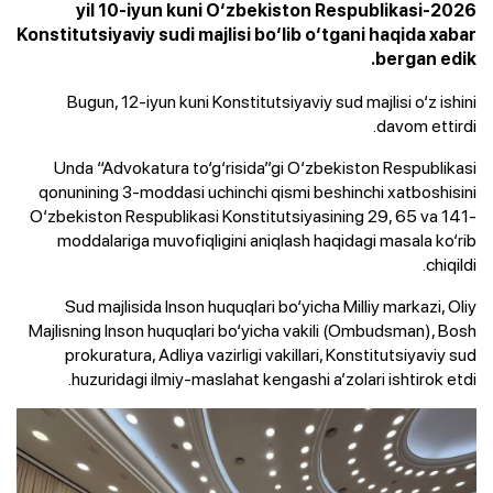
2026-yil 10-iyun kuni O‘zbekiston Respublikasi
Konstitutsiyaviy sudi majlisi bo‘lib o‘tgani haqida xabar
bergan edik.
Bugun, 12-iyun kuni Konstitutsiyaviy sud majlisi o‘z ishini
davom ettirdi.
Unda “Advokatura to‘g‘risida”gi O‘zbekiston Respublikasi
qonunining 3-moddasi uchinchi qismi beshinchi xatboshisini
O‘zbekiston Respublikasi Konstitutsiyasining 29, 65 va 141-
moddalariga muvofiqligini aniqlash haqidagi masala ko‘rib
chiqildi.
Sud majlisida Inson huquqlari bo‘yicha Milliy markazi, Oliy
Majlisning Inson huquqlari bo‘yicha vakili (Ombudsman), Bosh
prokuratura, Adliya vazirligi vakillari, Konstitutsiyaviy sud
huzuridagi ilmiy-maslahat kengashi a’zolari ishtirok etdi.