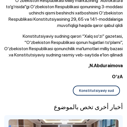
O‘zbekiston Respublikasi Milliy markazining “Advokatura
to‘g‘risida”gi O‘zbekiston Respublikasi qonunining 3-moddasi
uchinchi qismi beshinchi xatboshisini O‘zbekiston
Respublikasi Konstitutsiyasining 29, 65 va 141-moddalariga
muvofiqligi haqida qaror qabul qildi.
Konstitutsiyaviy sudning qarori “Xalq so‘zi” gazetasi,
“O‘zbekiston Respublikasi qonun hujjatlari to‘plami”,
O‘zbekiston Respublikasi qonunchilik ma’lumotlari milliy bazasi
va Konstitutsiyaviy sudning rasmiy veb-saytida e’lon qilinadi.
N.Abduraimova,
O‘zA
Konstitutsiyaviy sud
أخبار أخرى تخص بالموضوع