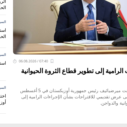
الر
الح
السي
است
الحم
السي
07:40 / 06.08.2026
است
الرامية إلى تطوير قطاع الثروة الحيوانية
السي
عقد فخامة الرئيس شوكت ميرضيائيف رئيس جمهورية أوزبكستان في 5 أغسطس
اختت
ى عرض تقديمي للاقتراحات بشأن الإجراءات الرامية إلى
أوز
نية والدواجن.