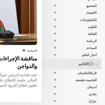
المجتمع
الاقتصاد
التكنولوجيات
العلوم
الثقافة
الرياضة
السياحة
السياسة
أخبار العالم
مناقشة الإجراءات 
الأقاليم
والدواجن
قاراقالباقستان
الحالي جلسة للاطلاع عل
العاصمة طشقند
تطوير قطاع الثروة الحيوا
أنديجان
بخارى
جيزٌاخ