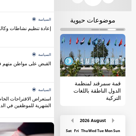
موضوعات حيوية
السياسة
إعادة تنظيم نشاطات وكال
السياسة
القبض على مواطن متهم ف
قمة سمرقند لمنظمة
القمة الأولى "آسيا
الدول الناطقة باللغات
الوسطى - الصين"
السياسة
التركية
استعراض الاقتراحات الخا
الشهرية للموظفين في الدو
2026
August
Sat
Fri
Thu
Wed
Tue
Mon
Sun