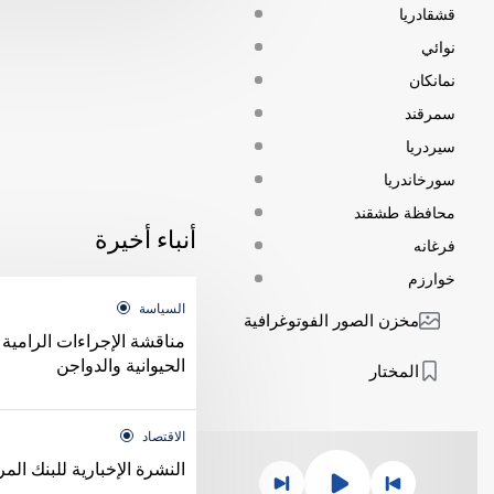
قشقادريا
نوائي
نمانكان
سمرقند
سيردريا
سورخاندريا
محافظة طشقند
أنباء أخيرة
فرغانه
خوارزم
السياسة
مخزن الصور الفوتوغرافية
مناقشة الإجراءات الرامية 
الحيوانية والدواجن
المختار
الاقتصاد
النشرة الإخبارية للبنك ال