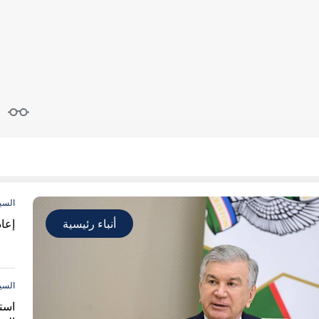
السي
أنباء رئيسية
إعا
السي
است