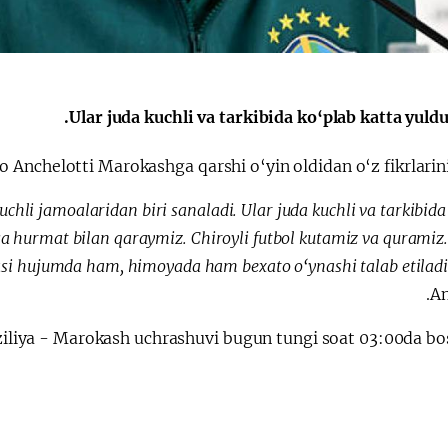
الإصلاحات الدستورية
Ular juda kuchli va tarkibida ko‘plab katta yuldu
 Anchelotti Marokashga qarshi o‘yin oldidan o‘z fikrlarini 
hli jamoalaridan biri sanaladi. Ular juda kuchli va tarkibida
bga hurmat bilan qaraymiz. Chiroyli futbol kutamiz va quramiz.
si hujumda ham, himoyada ham bexato o‘ynashi talab etiladi
An
iliya - Marokash uchrashuvi bugun tungi soat 03:00da bos