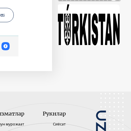
tti
изматлар
Рукнлар
чун мурожаат
Сиёсат