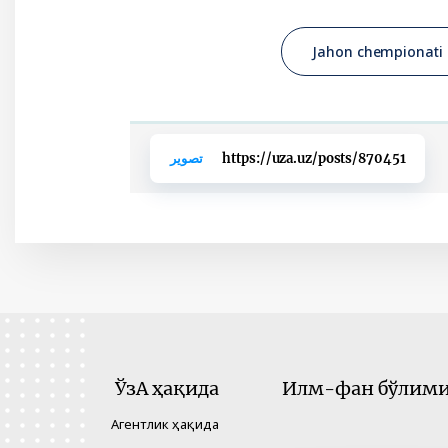
Jahon chempionati
https://uza.uz/posts/870451
تصوير
ЎзА ҳақида
Илм-фан бўлими 
Агентлик ҳақида