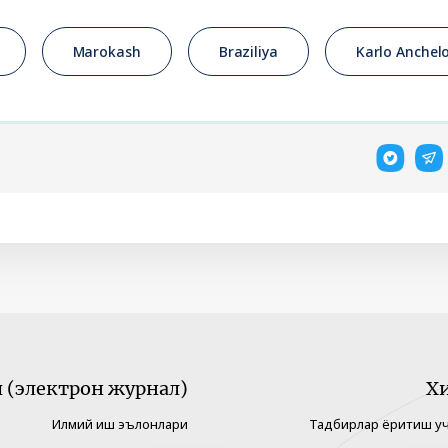
Marokash
Braziliya
Karlo Anchelo
(электрон журнал)
Х
Илмий иш эълонлари
Тадбирлар ёритиш у