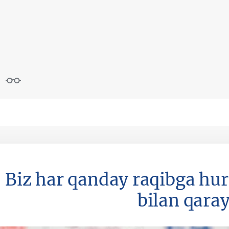
: Biz har qanday raqibga hu
bilan qara