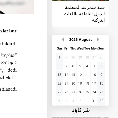
قمة سمرقند لمنظمة
القمة الأولى "آسيا
الدول الناطقة باللغات
الوسطى - الصين"
التركية
zlar bor.
2026
August
bildirdi.
Sat
Fri
Thu
Wed
Tue
Mon
Sun
 ko‘plab
1
31
30
29
28
27
26
 Bo‘lajak
8
7
6
5
4
3
2
",
- dedi
15
14
13
12
11
10
9
chelotti.
22
21
20
19
18
17
16
hlanadi.
29
28
27
26
25
24
23
5
4
3
2
1
31
30
شركاؤنا