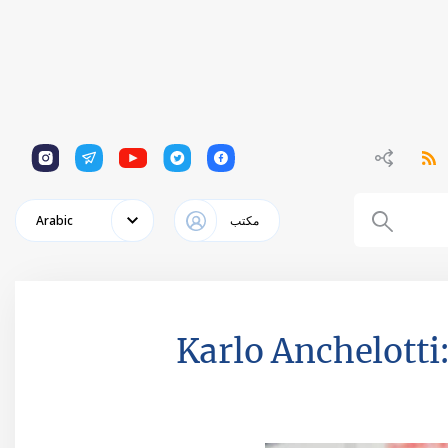
1
1
1
1
1
مكتب
Arabic
Karlo Anchelotti