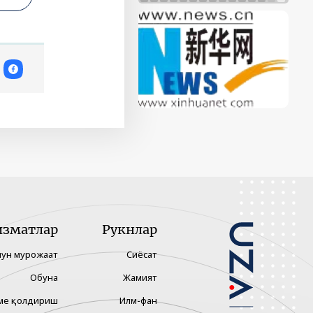
изматлар
Рукнлар
чун мурожаат
Сиёсат
Обуна
Жамият
ме қолдириш
Илм-фан