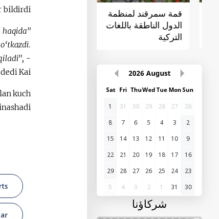
bildirdi.
قمة سمرقند لمنظمة
القمة الأولى "آسيا
الدول الناطقة باللغات
الوسطى - الصين"
i haqida
التركية
o‘tkazdi.
iladi",
-
dedi Kai.
2026
August
Sat
Fri
Thu
Wed
Tue
Mon
Sun
lan kuch
inashadi.
1
31
30
29
28
27
26
8
7
6
5
4
3
2
15
14
13
12
11
10
9
22
21
20
19
18
17
16
29
28
27
26
25
24
23
rts
5
4
3
2
1
31
30
شركاؤنا
uar