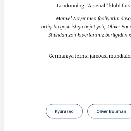
Londonning "Arsenal" klubi forva
"Manuel Noyer men faoliyatim davo
ortiqcha gapirishga hojat yo‘q. Oliver B
Shundan zo‘r kiperlarimiz borligidan x
Germaniya terma jamoasi mundialnin
Kyurasao
Oliver Bouman