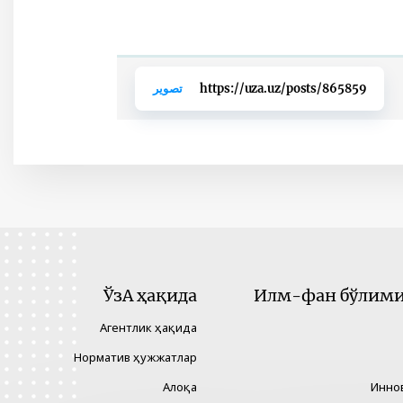
https://uza.uz/posts/865859
تصوير
ЎзА ҳақида
Илм-фан бўлими 
Агентлик ҳақида
Норматив ҳужжатлар
Алоқа
Инно