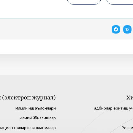
(электрон журнал)
Х
Илмий иш эълонлари
Тадбирлар ёритиш у
Илмий йўналишлар
вацион ғоялар ва ишланмалар
Резю