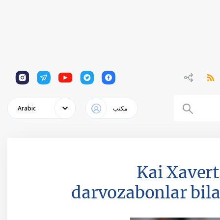
1
1
1
1
1
مكتب
Arabic
Kai Xaver
darvozabonlar bila