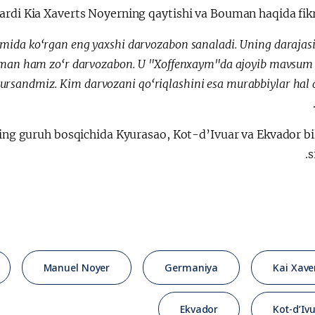
rdi Kia Xaverts Noyerning qaytishi va Bouman haqida fikr 
الإصلاحات الدستورية
mida ko‘rgan eng yaxshi darvozabon sanaladi. Uning darajas
ouman ham zo‘r darvozabon. U "Xoffenxaym"da ajoyib mavsum 
ursandmiz. Kim darvozani qo‘riqlashini esa murabbiylar hal q
g guruh bosqichida Kyurasao, Kot-d’Ivuar va Ekvador bi
s
Manuel Noyer
Germaniya
Kai Xave
Ekvador
Kot-d’Iv