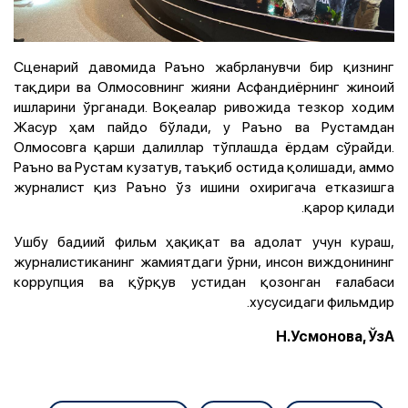
Сценарий давомида Раъно жабрланувчи бир қизнинг
тақдири ва Олмосовнинг жияни Асфандиёрнинг жиноий
ишларини ўрганади. Воқеалар ривожида тезкор ходим
Жасур ҳам пайдо бўлади, у Раъно ва Рустамдан
Олмосовга қарши далиллар тўплашда ёрдам сўрайди.
Раъно ва Рустам кузатув, таъқиб остида қолишади, аммо
журналист қиз Раъно ўз ишини охиригача етказишга
қарор қилади.
Ушбу бадиий фильм ҳақиқат ва адолат учун кураш,
журналистиканинг жамиятдаги ўрни, инсон виждонининг
коррупция ва қўрқув устидан қозонган ғалабаси
хусусидаги фильмдир.
Н.Усмонова, ЎзА