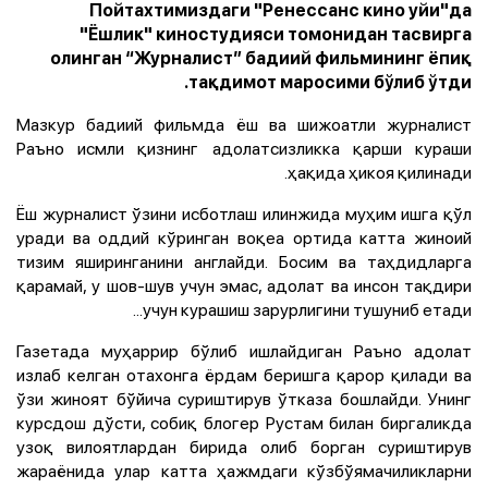
Пойтахтимиздаги "Ренессанс кино уйи"да
"Ёшлик" киностудияси томонидан тасвирга
олинган “Журналист” бадиий фильмининг ёпиқ
тақдимот маросими бўлиб ўтди.
Мазкур бадиий фильмда ёш ва шижоатли журналист
Раъно исмли қизнинг адолатсизликка қарши кураши
ҳақида ҳикоя қилинади.
Ёш журналист ўзини исботлаш илинжида муҳим ишга қўл
уради ва оддий кўринган воқеа ортида катта жиноий
тизим яширинганини англайди. Босим ва таҳдидларга
қарамай, у шов-шув учун эмас, адолат ва инсон тақдири
учун курашиш зарурлигини тушуниб етади...
Газетада муҳаррир бўлиб ишлайдиган Раъно адолат
излаб келган отахонга ёрдам беришга қарор қилади ва
ўзи жиноят бўйича суриштирув ўтказа бошлайди. Унинг
курсдош дўсти, собиқ блогер Рустам билан биргаликда
узоқ вилоятлардан бирида олиб борган суриштирув
жараёнида улар катта ҳажмдаги кўзбўямачиликларни