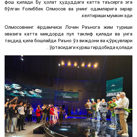
фош қилади. Бу ҳолат ҳудуддаги катта таъсирга эга
бўлган Ғолиббек Олмосов ва унинг одамларига зарар
келтириши мумкин эди.
Олмосовнинг ёрдамчиси Лочин Раънога жим туриши
эвазига катта миқдорда пул таклиф қилади ва унга
таҳдид қила бошлайди. Раъно ўз виждони ва қўрқувлари
ўртасидаги кураш гирдобида қолади…