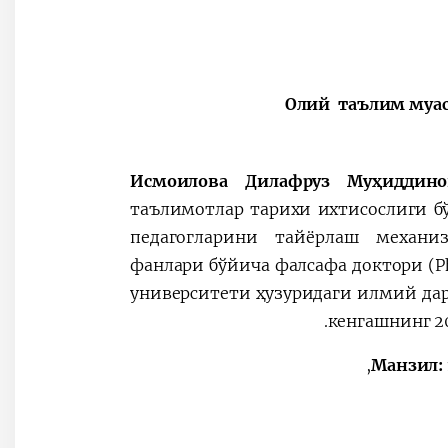
“Олий таълим муа
Исмоилова Дилафруз Муҳиддин
таълимотлар тарихи ихтисослиги б
педагогларини тайёрлаш механи
фанлари бўйича
фалсафа доктори (P
университети ҳузуридаги илмий дара
кенгашнинг 20
Манзил: