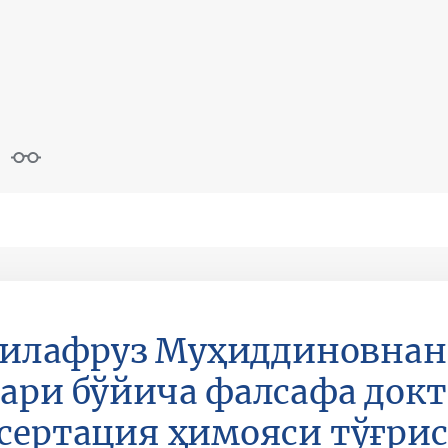
Дилафруз Муҳиддиновнан
ари бўйича фалсафа док
ссертация ҳимояси тўғри