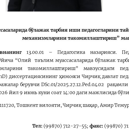
الإصلاحات الدستورية
ссасаларида бўлажак тарбия иши педагогларини та
механизмларини такомиллаштириш” мав
овнанинг
13.00.01 – Педагогика назарияси. Пе
ўйича “Олий таълим муассасаларида бўлажак тар
змларини такомиллаштириш” мавзусидаги педа
hD) диссертациясининг ҳимояси Чирчиқ давлат пед
жалар берувчи DSc.01/2025.27.12.Ped.04.02 рақамл
26 йил 9 июнь куни соат 14:00 даги мажлисида бўлиб
111720, Тошкент вилояти, Чирчиқ шаҳар, Амир Темур 
Тел:
(99870) 712-27-55;
факс:
(99870) 71