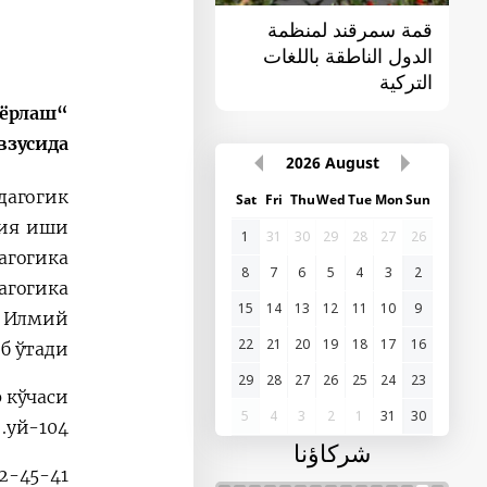
قمة سمرقند لمنظمة
القمة الأولى "آسيا
الدول الناطقة باللغات
الوسطى - الصين"
التركية
йёрлаш
зусида
2026
August
дагогик
Sat
Fri
Thu
Wed
Tue
Mon
Sun
бия иши
1
31
30
29
28
27
26
гогика
8
7
6
5
4
3
2
агогика
15
14
13
12
11
10
9
и Илмий
22
21
20
19
18
17
16
 ўтади.
29
28
27
26
25
24
23
кўчаси,
5
4
3
2
1
31
30
104-уй.
شركاؤنا
2-45-41