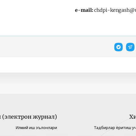
e-mail:
chdpi-kengash@u
(электрон журнал)
Х
Илмий иш эълонлари
Тадбирлар ёритиш у