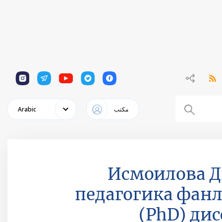
1
1
1
1
1
مكتب
Arabic
Исмоилова 
педагогика фанл
(PhD) ди