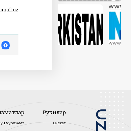
mail.uz
изматлар
Рукнлар
чун мурожаат
Сиёсат