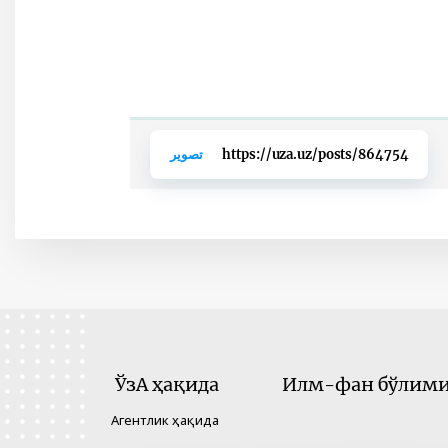
https://uza.uz/posts/864754
تصوير
ЎзА ҳақида
Илм-фан бўлими 
Агентлик ҳақида