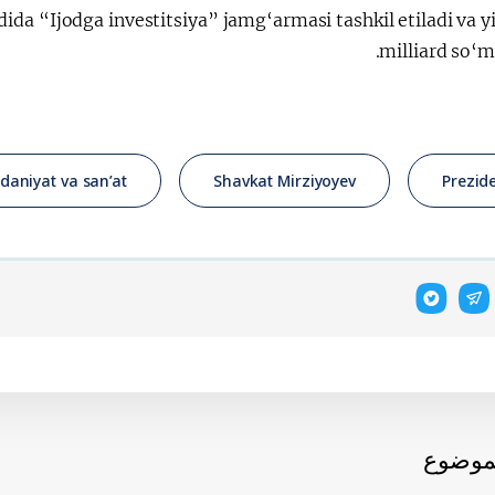
dida “Ijodga investitsiya” jamg‘armasi tashkil etiladi va y
milliard so‘m 
aniyat va san’at
Shavkat Mirziyoyev
Prezid
لموضوع