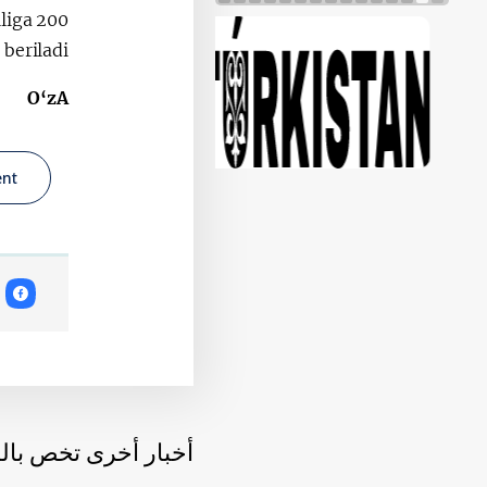
iliga 200
beriladi.
O‘zA
ent
أخبار أخرى تخص با