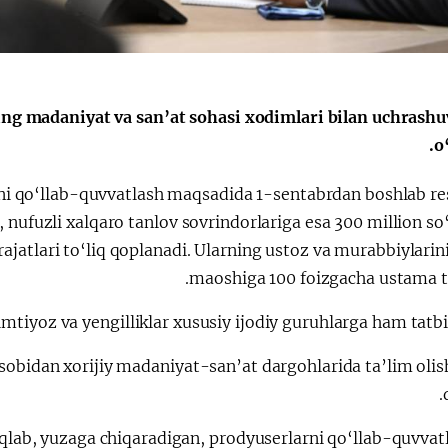
الإصلاحات الدستورية
g madaniyat va san’at sohasi xodimlari bilan uchrashuv
o
rini qo‘llab-quvvatlash maqsadida 1-sentabrdan boshlab re
m, nufuzli xalqaro tanlov sovrindorlariga esa 300 million 
rajatlari to‘liq qoplanadi. Ularning ustoz va murabbiylarin
maoshiga 100 foizgacha ustama to
mtiyoz va yengilliklar xususiy ijodiy guruhlarga ham tatbiq
isobidan xorijiy madaniyat-san’at dargohlarida ta’lim olis
iqlab, yuzaga chiqaradigan, prodyuserlarni qo‘llab-quvvat