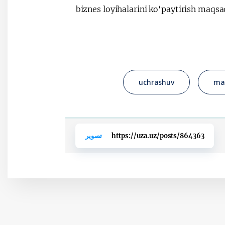
biznes loyihalarini ko‘paytirish maqsa
uchrashuv
mad
https://uza.uz/posts/864363
تصوير