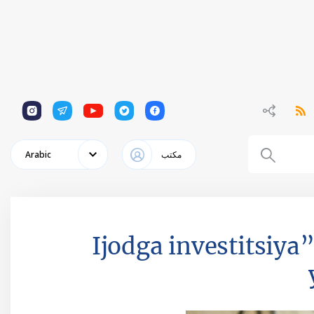
1
1
1
1
1
مكتب
Arabic
“Ijodga investitsiya