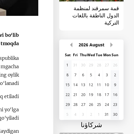
قمة سمرقند لمنظمة
القمة الأولى "آسيا
الدول الناطقة باللغات
الوسطى - الصين"
التركية
i bo‘lib
‘tmoqda.
2026
August
Sat
Fri
Thu
Wed
Tue
Mon
Sun
spublika
1
31
30
29
28
27
26
so‘mgacha
ing oylik
8
7
6
5
4
3
2
‘lanadi.
15
14
13
12
11
10
9
22
21
20
19
18
17
16
 etiladi.
29
28
27
26
25
24
23
hi yo‘lga
5
4
3
2
1
31
30
qo‘yiladi.
شركاؤنا
laydigan