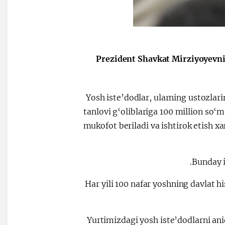
Prezident Shavkat Mirziyoyevnin
Yosh iste’dodlar, ularning ustozla
tanlovi g‘oliblariga 100 million so‘
mukofot beriladi va ishtirok etish xa
Bunday i
Har yili 100 nafar yoshning davlat h
Yurtimizdagi yosh iste’dodlarni an