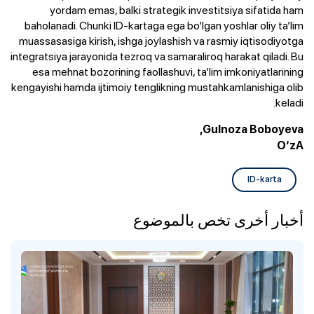
yordam emas, balki strategik investitsiya sifatida ham
baholanadi. Chunki ID-kartaga ega bo‘lgan yoshlar oliy ta’lim
muassasasiga kirish, ishga joylashish va rasmiy iqtisodiyotga
integratsiya jarayonida tezroq va samaraliroq harakat qiladi. Bu
esa mehnat bozorining faollashuvi, ta’lim imkoniyatlarining
kengayishi hamda ijtimoiy tenglikning mustahkamlanishiga olib
keladi.
Gulnoza Boboyeva,
O‘zA
ID-karta
أخبار أخرى تخص بالموضوع