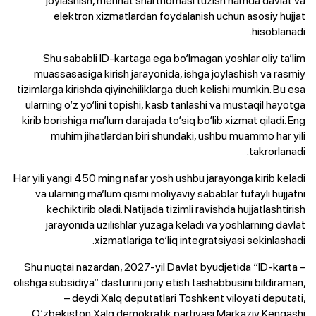
elektron xizmatlardan foydalanish uchun asosiy hujjat
hisoblanadi.
Shu sababli ID-kartaga ega bo‘lmagan yoshlar oliy ta’lim
muassasasiga kirish jarayonida, ishga joylashish va rasmiy
tizimlarga kirishda qiyinchiliklarga duch kelishi mumkin. Bu esa
ularning o‘z yo‘lini topishi, kasb tanlashi va mustaqil hayotga
kirib borishiga ma’lum darajada to‘siq bo‘lib xizmat qiladi. Eng
muhim jihatlardan biri shundaki, ushbu muammo har yili
takrorlanadi.
Har yili yangi 450 ming nafar yosh ushbu jarayonga kirib keladi
va ularning ma’lum qismi moliyaviy sabablar tufayli hujjatni
kechiktirib oladi. Natijada tizimli ravishda hujjatlashtirish
jarayonida uzilishlar yuzaga keladi va yoshlarning davlat
xizmatlariga to‘liq integratsiyasi sekinlashadi.
– Shu nuqtai nazardan, 2027-yil Davlat byudjetida “ID-karta
olishga subsidiya” dasturini joriy etish tashabbusini bildiraman,
– deydi Xalq deputatlari Toshkent viloyati deputati,
O‘zbekiston Xalq demokratik partiyasi Markaziy Kengashi