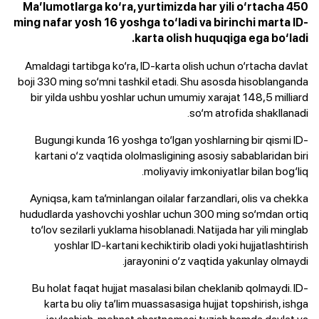
Ma’lumotlarga ko‘ra, yurtimizda har yili o‘rtacha 450
ming nafar yosh 16 yoshga to‘ladi va birinchi marta ID-
karta olish huquqiga ega bo‘ladi.
Amaldagi tartibga ko‘ra, ID-karta olish uchun o‘rtacha davlat
boji 330 ming so‘mni tashkil etadi. Shu asosda hisoblanganda
bir yilda ushbu yoshlar uchun umumiy xarajat 148,5 milliard
so‘m atrofida shakllanadi.
Bugungi kunda 16 yoshga to‘lgan yoshlarning bir qismi ID-
kartani o‘z vaqtida ololmasligining asosiy sabablaridan biri
moliyaviy imkoniyatlar bilan bog‘liq.
Ayniqsa, kam ta’minlangan oilalar farzandlari, olis va chekka
hududlarda yashovchi yoshlar uchun 300 ming so‘mdan ortiq
to‘lov sezilarli yuklama hisoblanadi. Natijada har yili minglab
yoshlar ID-kartani kechiktirib oladi yoki hujjatlashtirish
jarayonini o‘z vaqtida yakunlay olmaydi.
Bu holat faqat hujjat masalasi bilan cheklanib qolmaydi. ID-
karta bu oliy ta’lim muassasasiga hujjat topshirish, ishga
joylashish, mehnat shartnomasi tuzish hamda davlat va