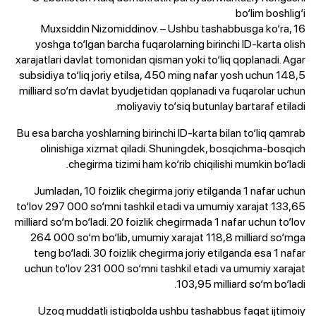
bo‘lim boshlig‘i
Muxsiddin Nizomiddinov. – Ushbu tashabbusga ko‘ra, 16
yoshga to‘lgan barcha fuqarolarning birinchi ID-karta olish
xarajatlari davlat tomonidan qisman yoki to‘liq qoplanadi. Agar
subsidiya to‘liq joriy etilsa, 450 ming nafar yosh uchun 148,5
milliard so‘m davlat byudjetidan qoplanadi va fuqarolar uchun
moliyaviy to‘siq butunlay bartaraf etiladi.
Bu esa barcha yoshlarning birinchi ID-karta bilan to‘liq qamrab
olinishiga xizmat qiladi. Shuningdek, bosqichma-bosqich
chegirma tizimi ham ko‘rib chiqilishi mumkin bo‘ladi.
Jumladan, 10 foizlik chegirma joriy etilganda 1 nafar uchun
to‘lov 297 000 so‘mni tashkil etadi va umumiy xarajat 133,65
milliard so‘m bo‘ladi. 20 foizlik chegirmada 1 nafar uchun to‘lov
264 000 so‘m bo‘lib, umumiy xarajat 118,8 milliard so‘mga
teng bo‘ladi. 30 foizlik chegirma joriy etilganda esa 1 nafar
uchun to‘lov 231 000 so‘mni tashkil etadi va umumiy xarajat
103,95 milliard so‘m bo‘ladi.
Uzoq muddatli istiqbolda ushbu tashabbus faqat ijtimoiy