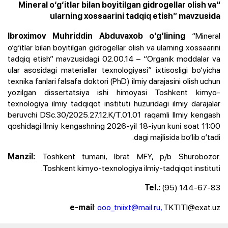
“Mineral o‘g‘itlar bilan boyitilgan gidrogellar olish va
ularning xossaarini tadqiq etish” mavzusida
“Mineral
Ibroximov Muhriddin Abduvaxob o‘g‘lining
o‘g‘itlar bilan boyitilgan gidrogellar olish va ularning xossaarini
tadqiq etish” mavzusidagi 02.00.14 – “Organik moddalar va
ular asosidagi materiallar texnologiyasi” ixtisosligi bo‘yicha
texnika fanlari falsafa doktori (PhD) ilmiy darajasini olish uchun
yozilgan dissertatsiya ishi himoyasi Toshkent kimyo-
texnologiya ilmiy tadqiqot instituti huzuridagi ilmiy darajalar
beruvchi DSc.30/2025.27.12.K/T.01.01 raqamli Ilmiy kengash
qoshidagi Ilmiy kengashning 2026-yil 18-iyun kuni soat 11:00
dagi majlisida bo‘lib o‘tadi.
Toshkent tumani, Ibrat MFY, p/b Shurobozor.
Manzil:
Toshkent kimyo-texnologiya ilmiy-tadqiqot instituti.
(95) 144-67-83
Tel.:
:
ooo_tniixt@mail.ru,
TKTITI@exat.uz
e-mail