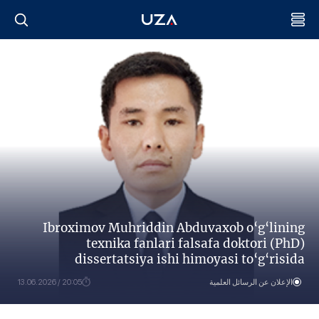
Ibroximov Muhriddin Abduvaxob o‘g‘lining
texnika fanlari falsafa doktori (PhD)
dissertatsiya ishi himoyasi to‘g‘risida
الإعلان عن الرسائل العلمية
20:05 / 13.06.2026