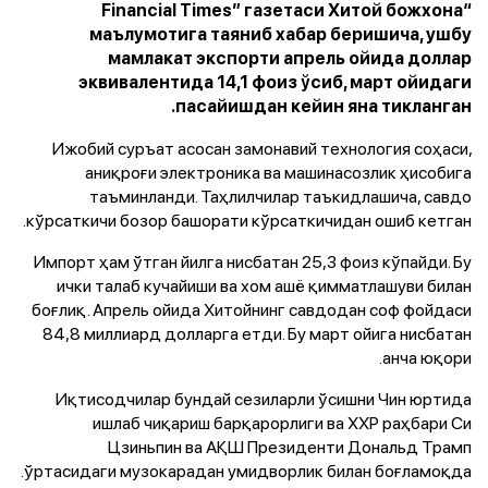
“Financial Times” газетаси Хитой божхона
маълумотига таяниб хабар беришича, ушбу
мамлакат экспорти апрель ойида доллар
эквивалентида 14,1 фоиз ўсиб, март ойидаги
пасайишдан кейин яна тикланган.
Ижобий суръат асосан замонавий технология соҳаси,
аниқроғи электроника ва машинасозлик ҳисобига
таъминланди. Таҳлилчилар таъкидлашича, савдо
кўрсаткичи бозор башорати кўрсаткичидан ошиб кетган.
Импорт ҳам ўтган йилга нисбатан 25,3 фоиз кўпайди. Бу
ички талаб кучайиши ва хом ашё қимматлашуви билан
боғлиқ. Апрель ойида Хитойнинг савдодан соф фойдаси
84,8 миллиард долларга етди. Бу март ойига нисбатан
анча юқори.
Иқтисодчилар бундай сезиларли ўсишни Чин юртида
ишлаб чиқариш барқарорлиги ва ХХР раҳбари Си
Цзиньпин ва АҚШ Президенти Дональд Трамп
ўртасидаги музокарадан умидворлик билан боғламоқда.