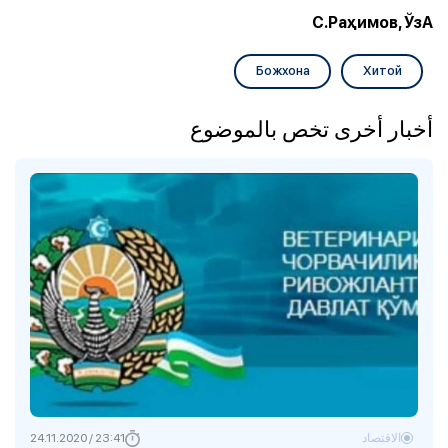
С.Раҳимов, ЎзА
Божхона
Хитой
أخبار أخرى تخص بالموضوع
الاقتصاد
23:41 / 24.11.2020