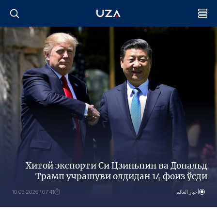
Хитой экспорти Си Цзиньпин ва Дональд
Трамп учрашуви олдидан 14 фоиз ўсди
أخبار العالم
07:41 / 10.05.2026