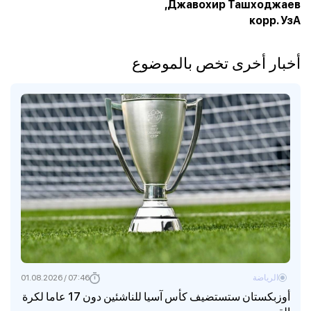
Джавохир Ташходжаев,
корр. УзА
أخبار أخرى تخص بالموضوع
الرياضة
07:46 / 01.08.2026
أوزبكستان ستستضيف كأس آسيا للناشئين دون 17 عاما لكرة