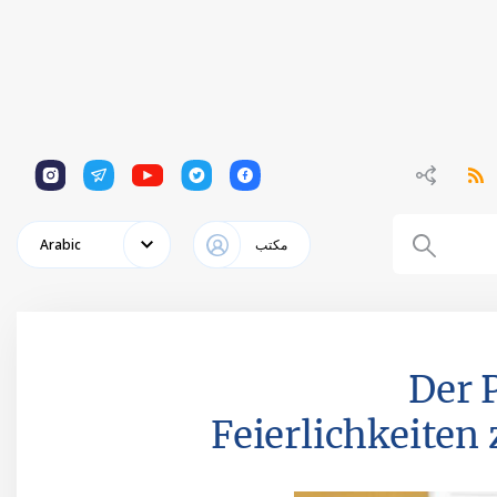
1
1
1
1
1
مكتب
Arabic
Der 
Feierlichkeiten 