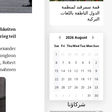
قمة سمرقند لمنظمة
القمة الأولى "آسيا
الدول الناطقة باللغات
الوسطى - الصين"
التركية
chkeiten
ieg teil.
2026
August
Sat
Fri
Thu
Wed
Tue
Mon
Sun
lexander
1
31
30
29
28
27
26
hongloun
, Robert
8
7
6
5
4
3
2
lnahmen.
15
14
13
12
11
10
9
22
21
20
19
18
17
16
29
28
27
26
25
24
23
5
4
3
2
1
31
30
شركاؤنا