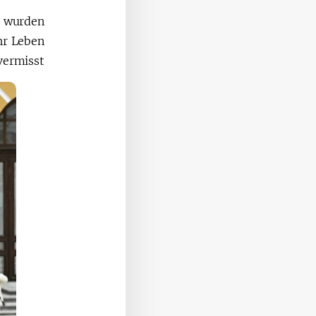
e wurden
hr Leben
ermisst.