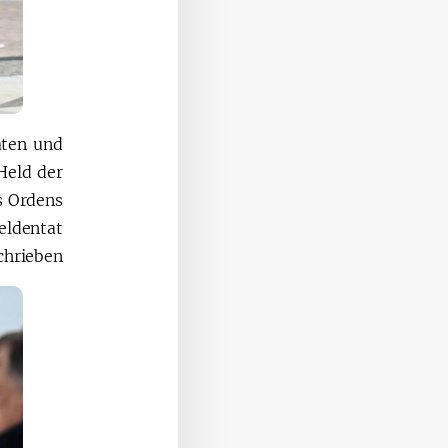
aten und
Held der
s Ordens
ldentat
chrieben.