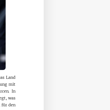
Das Land
gung mit
rcen. In
egt, was
 für den