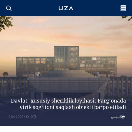
Davlat-xususiy sheriklik loyihasi: Farg‘onada
yirik sog‘liqni saqlash ob’ekti barpo etiladi
المجتمع
19:17 / 15.04.2026