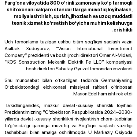
Farg‘ona viloyatida 800 o‘rinli zamonaviy ko‘p tarmoqli
shifoxonani xalqaro standartlarga muvofiq loyihalash,
moliyalashtirish, qurish, jihozlash va uzoq muddatli
texnik xizmat ko‘rsatish bo‘yicha muhim kelishuvga
erishildi.
Uch tomonlama tuzilgan ushbu bitim sog‘liqni saqlash vaziri
Asilbek Xudoyorov, “Vision International Investment
Company” prezidenti va bosh ijrochi direktori Omar Al-Midani,
“KOS Sonstruction Mekanik Elektrik Fe LLC” kompaniyasi
bosh direktori Subutay Gyuzel tomonidan imzolandi.
Shu munosabat bilan o‘tkazilgan tadbirda Germaniyaning
O‘zbekistondagi elchixonasi missiyasi rahbari o‘rinbosari
Marion Edel ham ishtirok etdi.
Ta’kidlanganidek, mazkur davlat-xususiy sheriklik loyihasi
Prezidentimizning “O‘zbekiston Respublikasida 2024–2030-
yillarda davlat-xususiy sheriklikni rivojlantirish chora-tadbirlari
to‘g‘risida”gi qaroriga muvofiq va Sog‘liqni saqlash vazirligi
tashabbusi bilan amalga oshirilmoqda. U Markaziy Osiyoda