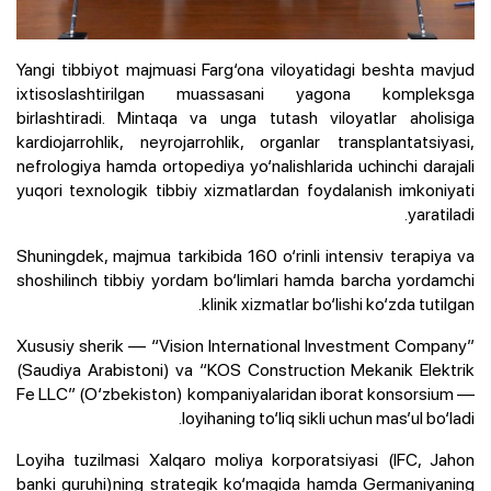
Yangi tibbiyot majmuasi Farg‘ona viloyatidagi beshta mavjud
ixtisoslashtirilgan muassasani yagona kompleksga
birlashtiradi. Mintaqa va unga tutash viloyatlar aholisiga
kardiojarrohlik, neyrojarrohlik, organlar transplantatsiyasi,
nefrologiya hamda ortopediya yo‘nalishlarida uchinchi darajali
yuqori texnologik tibbiy xizmatlardan foydalanish imkoniyati
yaratiladi.
Shuningdek, majmua tarkibida 160 o‘rinli intensiv terapiya va
shoshilinch tibbiy yordam bo‘limlari hamda barcha yordamchi
klinik xizmatlar bo‘lishi ko‘zda tutilgan.
Xususiy sherik — “Vision International Investment Company”
(Saudiya Arabistoni) va “KOS Construction Mekanik Elektrik
Fe LLC” (O‘zbekiston) kompaniyalaridan iborat konsorsium —
loyihaning to‘liq sikli uchun mas’ul bo‘ladi.
Loyiha tuzilmasi Xalqaro moliya korporatsiyasi (IFC, Jahon
banki guruhi)ning strategik ko‘magida hamda Germaniyaning