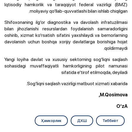
Iqtisodiy hamkorlik va taraqqiyot federal vazirligi (BMZ)
moliyaviy qo‘llab-quvvatlashi bilan ishlab chiqilgan.
Shifoxonaning ilg‘or diagnostika va davolash infratuzilmasi
bilan jihozlanishi resurslardan foydalanish samaradorligini
oshirib, xizmat ko‘rsatish sifatini yaxshilaydi va bemorlarning
davolanish uchun boshqa xorijiy davlatlarga borishiga hojat
qoldirmaydi.
Yangi loyiha davlat va xususiy sektorning sog‘liqni saqlash
sohasidagi muvaffaqiyatli hamkorligining pilot namunasi
sifatida e’tirof etilmoqda, deyiladi
Sog‘liqni saqlash vazirligi matbuot xizmati xabarida.
M.Qosimova,
O‘zA
Ҳамкорлик
ДХШ
Тиббиёт