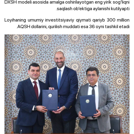
DXSH modeli asosida amalga oshirilayotgan eng yirik sog‘liqni
saqlash ob’ektiga aylanishi kutilyapti.
Loyihaning umumiy investitsiyaviy qiymati qariyb 300 million
AQSH dollarini, qurilish muddati esa 36 oyni tashkil etadi.