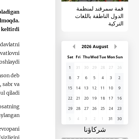
قمة سمرقند لمنظمة
القمة الأولى "آسيا
oladigan
الدول الناطقة باللغات
الوسطى - الصين"
elmoqda.
التركية
eltirdi.
davlatni
2026
August
vatlovni
Sat
Fri
Thu
Wed
Tue
Mon
Sun
oshlaydi.
1
31
30
29
28
27
26
inson deb
8
7
6
5
4
3
2
, sabr va
15
14
13
12
11
10
9
l qiladi.
22
21
20
19
18
17
16
yosatning
29
28
27
26
25
24
23
aylangan.
5
4
3
2
1
31
30
شركاؤنا
evropani
sizligini