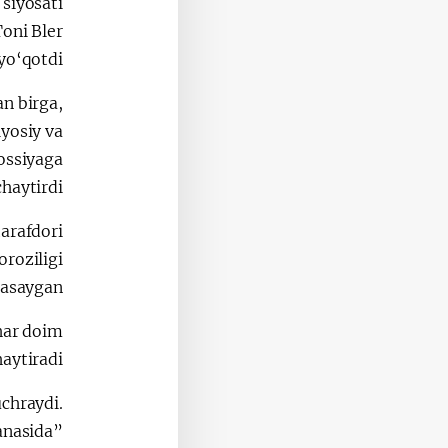
siyosati
Toni Bler
o‘qotdi.
an birga,
iyosiy va
Rossiyaga
haytirdi.
tarafdori
oroziligi
asaygan.
 har doim
aytiradi.
uchraydi.
tanasida”