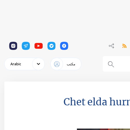
1
1
1
1
1
مكتب
Arabic
Chet elda hur