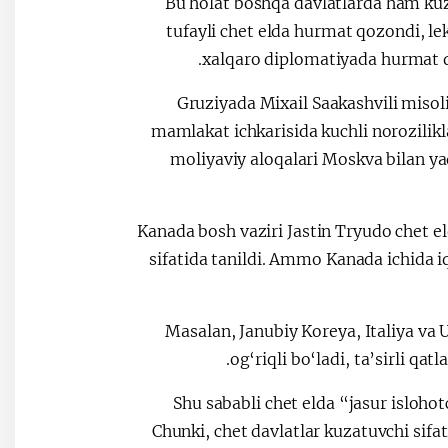
Bu holat boshqa davlatlarda ham ku
tufayli chet elda hurmat qozondi, l
xalqaro diplomatiyada hurmat q
Gruziyada Mixail Saakashvili misolid
mamlakat ichkarisida kuchli norozilikla
moliyaviy aloqalari Moskva bilan yaq
Kanada bosh vaziri Jastin Tryudo chet eld
sifatida tanildi. Ammo Kanada ichida i
Masalan, Janubiy Koreya, Italiya va 
og‘riqli bo‘ladi, ta’sirli qa
Shu sababli chet elda “jasur isloho
Chunki, chet davlatlar kuzatuvchi sifat