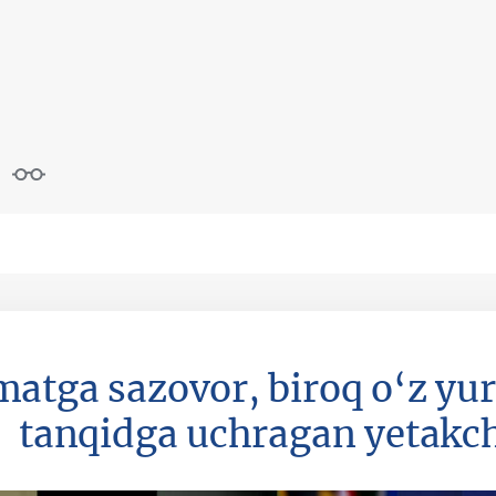
matga sazovor, biroq o‘z yur
tanqidga uchragan yetakch