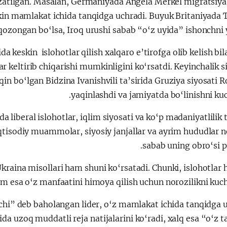
zatilgan. Masalan, Germaniyada Angela Merkel migratsiya 
ekin mamlakat ichida tanqidga uchradi. Buyuk Britaniyada 
ozongan bo‘lsa, Iroq urushi sabab “o‘z uyida” ishonchni y
a keskin islohotlar qilish xalqaro e’tirofga olib kelish bil
r keltirib chiqarishi mumkinligini ko‘rsatdi. Keyinchalik s
in bo‘lgan Bidzina Ivanishvili ta’sirida Gruziya siyosati 
yaqinlashdi va jamiyatda bo‘linishni kuc
a liberal islohotlar, iqlim siyosati va ko‘p madaniyatlilik 
qtisodiy muammolar, siyosiy janjallar va ayrim hududlar n
sabab uning obro‘si p
Ukraina misollari ham shuni ko‘rsatadi. Chunki, islohotlar
tlam esa o‘z manfaatini himoya qilish uchun norozilikni kuch
tchi” deb baholangan lider, o‘z mamlakat ichida tanqidga 
ida uzoq muddatli reja natijalarini ko‘radi, xalq esa “o‘z 