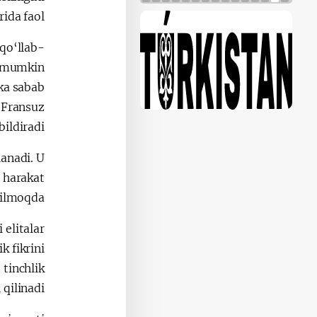
ida faol.
qo‘llab-
 mumkin.
kka sabab
 Fransuz
ildiradi.
anadi. U
a harakat
ilmoqda.
 elitalar
k fikrini
tinchlik
qilinadi.