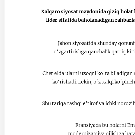
Xalqaro siyosat maydonida qiziq holat 
lider sifatida baholanadigan rahbarl
Jahon siyosatida shunday qonuniy
o‘zgartirishga qanchalik qattiq k
Chet elda ularni uzoqni ko‘ra biladigan 
ko‘rishadi. Lekin, o‘z xalqi ko‘pinc
Shu tariqa tashqi e’tirof va ichki noroz
Fransiyada bu holatni E
modernizatsiya qilishga harak