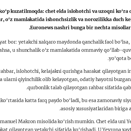
الإصلاحات الدستورية
ko‘p kuzatilmoqda: chet elda islohotchi va uzoqni ko‘ra 
ar, o‘z mamlakatida ishonchsizlik va norozilikka duch k
Euronews nashri bunga bir nechta misollar k
at bor: yetakchi xalqaro maydonda qanchalik faol bo‘lsa, 
irishsa, u shunchalik o‘z mamlakatida ommaviy qo‘llab-quv
yo‘qota b
rahbar, islohotchi, kelajakni qurishga harakat qilayotgan 
ha ularni qiyinchilik olib kelayotgan, odatiy hayotni buzgan
qurbonlik talab qilayotgan rahbar sifatida qabu
iliko‘rtasida katta farq paydo bo‘ladi, bu esa zamonaviy si
asosiy xususiyatlaridan biriga 
mmanuel Makron misolida ko‘rish mumkin. Chet elda uni Y
at qilayotgan yetakchi sifatida ko‘rishadi. U Yevropa xavf