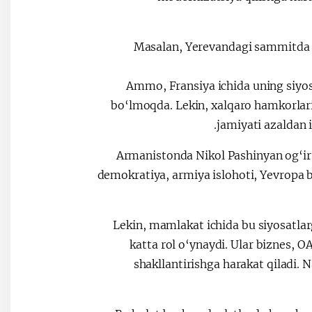
Masalan, Yerevandagi sammitda Ma
Ammo, Fransiya ichida uning siyosa
bo‘lmoqda. Lekin, xalqaro hamkorlari
jamiyati azaldan 
Armanistonda Nikol Pashinyan og‘ir
demokratiya, armiya islohoti, Yevropa b
Lekin, mamlakat ichida bu siyosatlarg
katta rol o‘ynaydi. Ular biznes, O
shakllantirishga harakat qiladi.