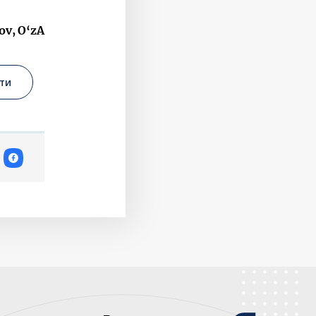
ov, O‘zA
ти