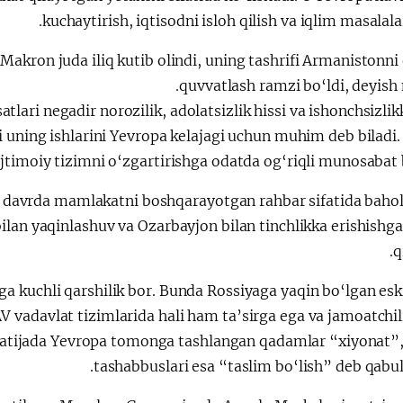
kuchaytirish, iqtisodni isloh qilish va iqlim masalalar
kron juda iliq kutib olindi, uning tashrifi Armanistonni 
quvvatlash ramzi bo‘ldi, deyish
tlari negadir norozilik, adolatsizlik hissi va ishonchsizli
 uning ishlarini Yevropa kelajagi uchun muhim deb biladi.
ijtimoiy tizimni o‘zgartirishga odatda og‘riqli munosabat b
 davrda mamlakatni boshqarayotgan rahbar sifatida bahol
ilan yaqinlashuv va Ozarbayjon bilan tinchlikka erishishg
q
a kuchli qarshilik bor. Bunda Rossiyaga yaqin bo‘lgan eski
AV vadavlat tizimlarida hali ham ta’sirga ega va jamoatchili
 Natijada Yevropa tomonga tashlangan qadamlar “xiyonat”, 
tashabbuslari esa “taslim bo‘lish” deb qabul 