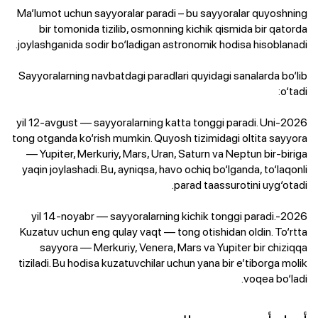
Ma’lumot uchun sayyoralar paradi – bu sayyoralar quyoshning
bir tomonida tizilib, osmonning kichik qismida bir qatorda
joylashganida sodir bo‘ladigan astronomik hodisa hisoblanadi.
Sayyoralarning navbatdagi paradlari quyidagi sanalarda bo‘lib
o‘tadi:
2026-yil 12-avgust — sayyoralarning katta tonggi paradi. Uni
tong otganda ko‘rish mumkin. Quyosh tizimidagi oltita sayyora
— Yupiter, Merkuriy, Mars, Uran, Saturn va Neptun bir-biriga
yaqin joylashadi. Bu, ayniqsa, havo ochiq bo‘lganda, to‘laqonli
parad taassurotini uyg‘otadi.
2026-yil 14-noyabr — sayyoralarning kichik tonggi paradi.
Kuzatuv uchun eng qulay vaqt — tong otishidan oldin. To‘rtta
sayyora — Merkuriy, Venera, Mars va Yupiter bir chiziqqa
tiziladi. Bu hodisa kuzatuvchilar uchun yana bir e’tiborga molik
voqea bo‘ladi.