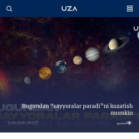
Bugundan "sayyoralar paradi”ni kuzatish
mumkin
المجتمع
18:01 / 12.06.2026