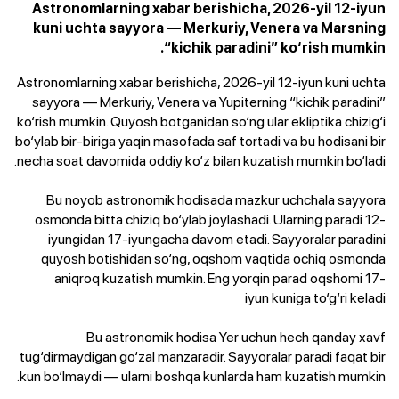
Astronomlarning xabar berishicha, 2026-yil 12-iyun
kuni uchta sayyora — Merkuriy, Venera va Marsning
“kichik paradini” ko‘rish mumkin.
Astronomlarning xabar berishicha, 2026-yil 12-iyun kuni uchta
sayyora — Merkuriy, Venera va Yupiterning “kichik paradini”
ko‘rish mumkin. Quyosh botganidan so‘ng ular ekliptika chizig‘i
bo‘ylab bir-biriga yaqin masofada saf tortadi va bu hodisani bir
necha soat davomida oddiy ko‘z bilan kuzatish mumkin bo‘ladi.
Bu noyob astronomik hodisada mazkur uchchala sayyora
osmonda bitta chiziq bo‘ylab joylashadi. Ularning paradi 12-
iyungidan
17-iyungacha
davom etadi. Sayyoralar paradini
quyosh botishidan so‘ng, oqshom vaqtida ochiq osmonda
aniqroq kuzatish mumkin. Eng yorqin parad oqshomi
17-
iyun
kuniga to‘g‘ri keladi
Bu astronomik hodisa Yer uchun hech qanday xavf
tug‘dirmaydigan go‘zal manzaradir. Sayyoralar paradi faqat bir
kun bo‘lmaydi — ularni boshqa kunlarda ham kuzatish mumkin.