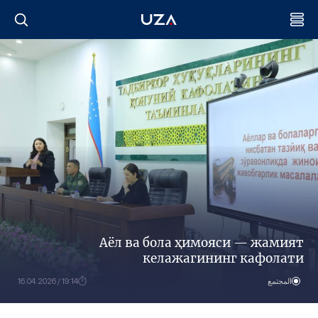
Аёл ва бола ҳимояси — жамият
келажагининг кафолати
المجتمع
19:14 / 16.04.2026