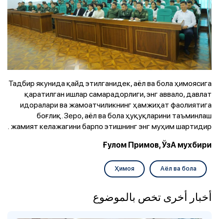
Тадбир якунида қайд этилганидек, аёл ва бола ҳимоясига
қаратилган ишлар самарадорлиги, энг аввало, давлат
идоралари ва жамоатчиликнинг ҳамжиҳат фаолиятига
боғлиқ. Зеро, аёл ва бола ҳуқуқларини таъминлаш
жамият келажагини барпо этишнинг энг муҳим шартидир.
Ғулом Примов, ЎзА мухбири
Ҳимоя
Аёл ва бола
أخبار أخرى تخص بالموضوع