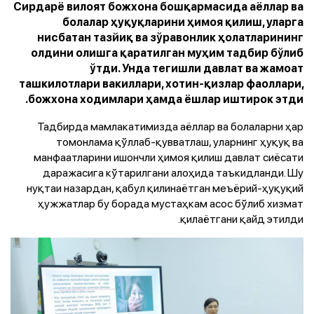
Сирдарё вилоят божхона бошқармасида аёллар ва
болалар ҳуқуқларини ҳимоя қилиш, уларга
нисбатан тазйиқ ва зўравонлик ҳолатларининг
олдини олишга қаратилган муҳим тадбир бўлиб
ўтди. Унда тегишли давлат ва жамоат
ташкилотлари вакиллари, хотин-қизлар фаоллари,
божхона ходимлари ҳамда ёшлар иштирок этди.
Тадбирда мамлакатимизда аёллар ва болаларни ҳар
томонлама қўллаб-қувватлаш, уларнинг ҳуқуқ ва
манфаатларини ишончли ҳимоя қилиш давлат сиёсати
даражасига кўтарилгани алоҳида таъкидланди. Шу
нуқтаи назардан, қабул қилинаётган меъёрий-ҳуқуқий
ҳужжатлар бу борада мустаҳкам асос бўлиб хизмат
қилаётгани қайд этилди.