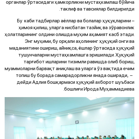
органлар ўртасидаги ҳамкорликни мустаҳкамлаш бўйича
таклиф ва тавсиялар билдирилди.
– Бу каби тадбирлар аёллар ва болалар ҳуқуқларини
ҳимоя қилиш, уларга нисбатан тазйиқ ва зўравонлик
ҳолатларининг олдини олишда муҳим аҳамият касб этади.
Энг муҳими, бу орқали аҳолининг ҳуқуқий онги ва
маданиятини ошириш, айниқса, ёшлар ўртасида ҳуқуқий
тушунчаларни мустаҳкамлашга эришилади. Ҳуқуқий
тарғибот ишларини тизимли равишда олиб бориш,
муаммоларни барвақт аниқлаш ва уларга ўз вақтида ечим
топиш бу борада самарадорликни янада оширади, –
дейди Адлия бошқармаси ҳуқуқий ахборот шуъбаси
бошлиғи Ирода Муҳаммадиева.