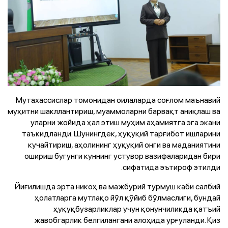
Мутахассислар томонидан оилаларда соғлом маънавий
муҳитни шакллантириш, муаммоларни барвақт аниқлаш ва
уларни жойида ҳал этиш муҳим аҳамиятга эга экани
таъкидланди. Шунингдек, ҳуқуқий тарғибот ишларини
кучайтириш, аҳолининг ҳуқуқий онги ва маданиятини
ошириш бугунги куннинг устувор вазифаларидан бири
сифатида эътироф этилди.
Йиғилишда эрта никоҳ ва мажбурий турмуш каби салбий
ҳолатларга мутлақо йўл қўйиб бўлмаслиги, бундай
ҳуқуқбузарликлар учун қонунчиликда қатъий
жавобгарлик белгилангани алоҳида урғуланди. Қиз