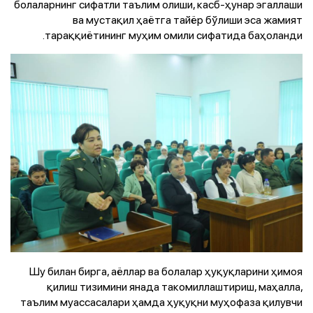
болаларнинг сифатли таълим олиши, касб-ҳунар эгаллаши
ва мустақил ҳаётга тайёр бўлиши эса жамият
тараққиётининг муҳим омили сифатида баҳоланди.
Шу билан бирга, аёллар ва болалар ҳуқуқларини ҳимоя
қилиш тизимини янада такомиллаштириш, маҳалла,
таълим муассасалари ҳамда ҳуқуқни муҳофаза қилувчи