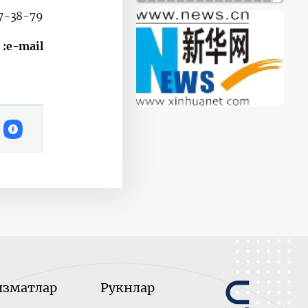
7-38-79.
e-mail:
изматлар
Рукнлар