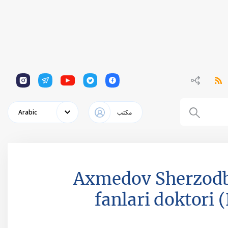
1
1
1
1
1
مكتب
Arabic
Axmedov Sherzodbe
fanlari doktori 