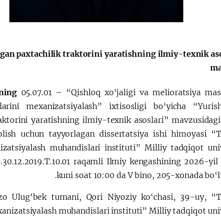
الإصلاحات الدستورية
igan paxtachilik traktorini yaratishning ilmiy-texnik as
ma
ining
05.07.01 – “Qishloq xo‘jaligi va melioratsiya mash
larini mexanizatsiyalash” ixtisosligi bo‘yicha “Yuris
aktorini yaratishning ilmiy-texnik asoslari” mavzusidagi
 olish uchun tayyorlagan dissertatsiya ishi himoyasi “
izatsiyalash muhandislari instituti” Milliy tadqiqot univ
.30.12.2019.T.10.01 raqamli Ilmiy kengashining 2026-yil
kuni soat 10:00 da V bino, 205-xonada bo‘li
zo Ulug‘bek tumani, Qori Niyoziy ko‘chasi, 39-uy, “
exanizatsiyalash muhandislari instituti” Milliy tadqiqot uni