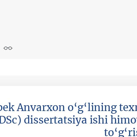
k Anvarxon o‘g‘lining tex
(DSc) dissertatsiya ishi himo
to‘g‘r