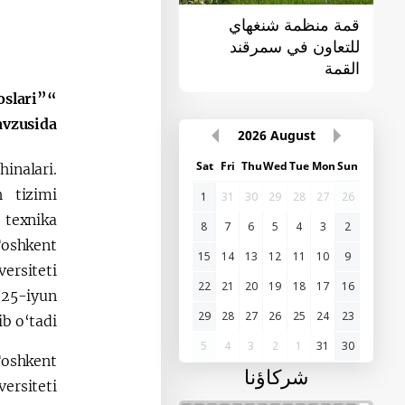
قمة سمرقند لمنظمة
القمة الأولى "آسيا
الدول الناطقة باللغات
الوسطى - الصين"
التركية
oslari”
vzusida
2026
August
Sat
Fri
Thu
Wed
Tue
Mon
Sun
inalari.
h tizimi
1
31
30
29
28
27
26
 texnika
8
7
6
5
4
3
2
Toshkent
15
14
13
12
11
10
9
ersiteti
22
21
20
19
18
17
16
 25-iyun
29
28
27
26
25
24
23
b o‘tadi.
5
4
3
2
1
31
30
Toshkent
شركاؤنا
versiteti