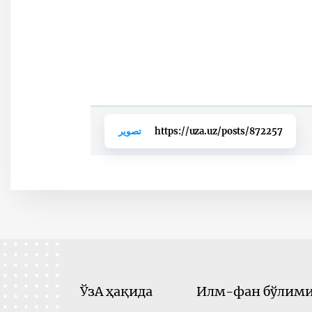
https://uza.uz/posts/872257
تصوير
ЎзА ҳақида
Илм-фан бўлими 