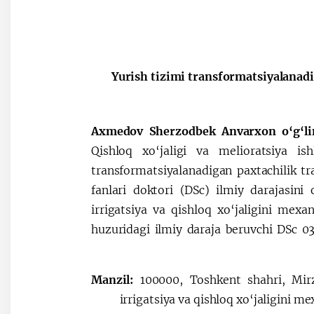
“Yurish tizimi transformatsiyalanad
Axmedov Sherzodbek Anvarxon o‘g‘l
Qishloq xo‘jaligi va melioratsiya ish
transformatsiyalanadigan paxtachilik tr
fanlari doktori (DSc) ilmiy darajasini
irrigatsiya va qishloq xo‘jaligini mexan
huzuridagi ilmiy daraja beruvchi DSc 03
Manzil:
100000, Toshkent shahri, Mir
irrigatsiya va qishloq xo‘jaligini m