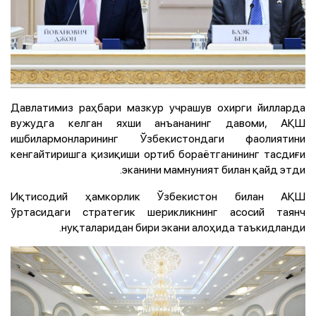
Давлатимиз раҳбари мазкур учрашув охирги йилларда
вужудга келган яхши анъананинг давоми, АҚШ
ишбилармонларининг Ўзбекистондаги фаолиятини
кенгайтиришга қизиқиши ортиб бораётганининг тасдиғи
эканини мамнуният билан қайд этди.
Иқтисодий ҳамкорлик Ўзбекистон билан АҚШ
ўртасидаги стратегик шерикликнинг асосий таянч
нуқталаридан бири экани алоҳида таъкидланди.