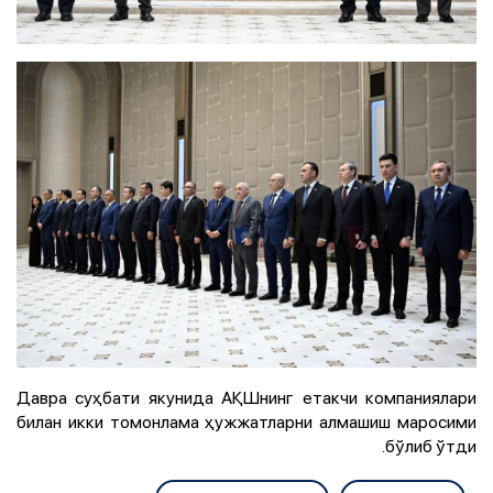
Давра суҳбати якунида АҚШнинг етакчи компаниялари
билан икки томонлама ҳужжатларни алмашиш маросими
бўлиб ўтди.