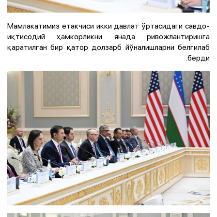
Мамлакатимиз етакчиси икки давлат ўртасидаги савдо-
иқтисодий ҳамкорликни янада ривожлантиришга
қаратилган бир қатор долзарб йўналишларни белгилаб
берди.