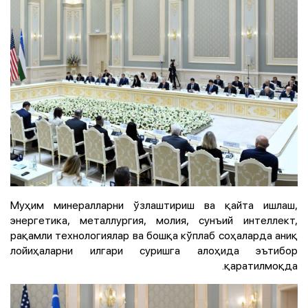
Муҳим минералларни ўзлаштириш ва қайта ишлаш,
энергетика, металлургия, молия, сунъий интеллект,
рақамли технологиялар ва бошқа кўплаб соҳаларда аниқ
лойиҳаларни илгари суришга алоҳида эътибор
қаратилмоқда.