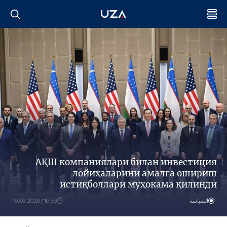
АҚШ компаниялари билан инвестиция
лойиҳаларини амалга ошириш
истиқболлари муҳокама қилинди
السياسة
16:39 / 16.06.2026