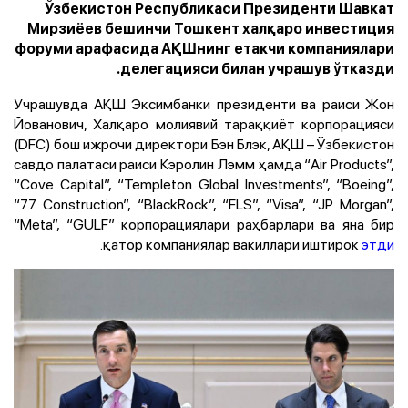
Ўзбекистон Республикаси Президенти Шавкат
Мирзиёев бешинчи Тошкент халқаро инвестиция
форуми арафасида АҚШнинг етакчи компаниялари
делегацияси билан учрашув ўтказди.
Учрашувда АҚШ Эксимбанки президенти ва раиси Жон
Йованович, Халқаро молиявий тараққиёт корпорацияси
(DFC) бош ижрочи директори Бэн Блэк, АҚШ – Ўзбекистон
савдо палатаси раиси Кэролин Лэмм ҳамда “Air Products”,
“Cove Capital”, “Templeton Global Investments”, “Boeing”,
“77 Construction”, “BlackRock”, “FLS”, “Visa”, “JP Morgan”,
“Meta”, “GULF” корпорациялари раҳбарлари ва яна бир
.
қатор компаниялар вакиллари иштирок
этди