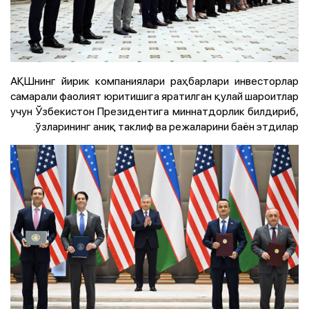
АҚШнинг йирик компаниялари раҳбарлари инвесторлар
самарали фаолият юритишига яратилган қулай шароитлар
учун Ўзбекистон Президентига миннатдорлик билдириб,
ўзларининг аниқ таклиф ва режаларини баён этдилар.