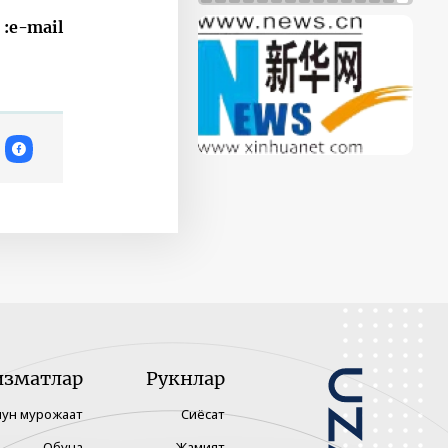
e-mail:
изматлар
Рукнлар
чун мурожаат
Сиёсат
Обуна
Жамият