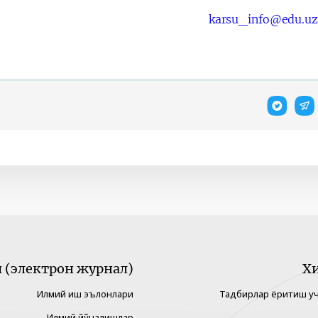
karsu_info@edu.uz
(электрон журнал)
Х
Илмий иш эълонлари
Тадбирлар ёритиш у
Илмий йўналишлар