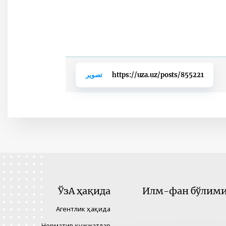
https://uza.uz/posts/855221
تصوير
ЎзА ҳақида
Илм-фан бўлими 
Агентлик ҳақида
Норматив ҳужжатлар