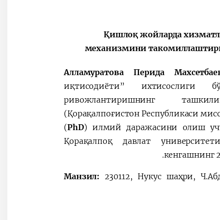
ة
“Қишлоқ жойларда хизмат
механизмини такомиллаштириш
Алламуратова Перида Махсетба
иқтисодиёти”
ихтисослиги б
ривожлантиришнинг ташкил
(Қорақалпоғистон Республикаси мис
(
PhD
) илмий даражасини олиш уч
Қорақалпоқ давлат университети 
кенгаш
нинг 2
Манзил:
230112, Нукус шаҳри, Ч.A