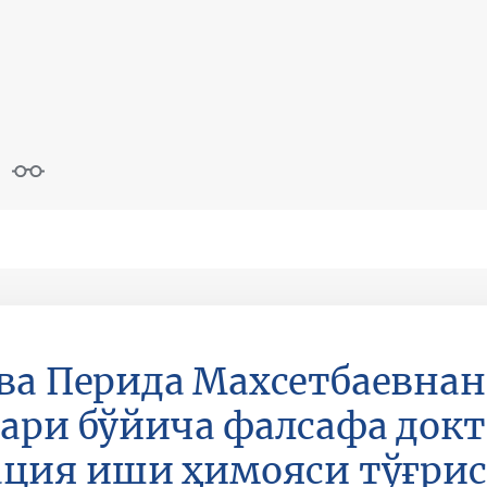
ва Перида Махсетбаевна
ари бўйича фалсафа док
ация иши ҳимояси тўғри