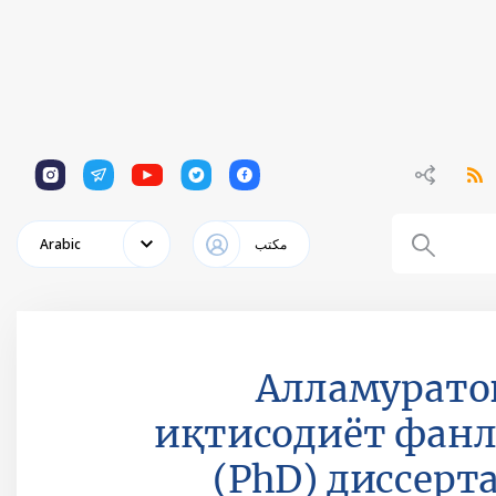
1
1
1
1
1
مكتب
Arabic
Алламурато
иқтисодиёт фанл
(PhD) диссерт