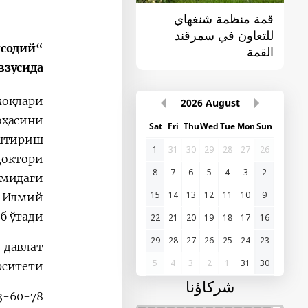
قمة منظمة شنغهاي
قمة سمرقند لمنظمة
للتعاون في سمرقند
الدول الناطقة باللغات
исодий
القمة
التركية
взусида
оқлари
2026
August
ҳасини
Sat
Fri
Thu
Wed
Tue
Mon
Sun
тириш
1
31
30
29
28
27
26
доктори
8
7
6
5
4
3
2
омидаги
15
14
13
12
11
10
9
и Илмий
б ўтади.
22
21
20
19
18
17
16
29
28
27
26
25
24
23
 давлат
5
4
3
2
1
31
30
рситети
شركاؤنا
3-60-78