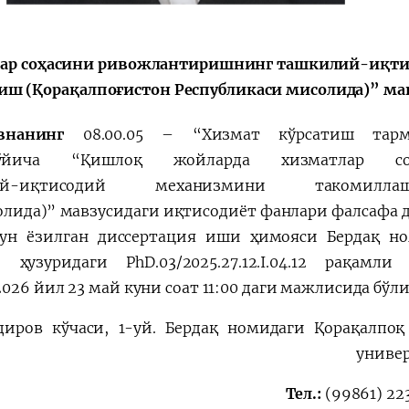
القمة الأولى "آسيا
الإصلاحات الدستوري
الوسطى - الصين"
лар соҳасини ривожлантиришнинг ташкилий-иқт
 (Қорақалпоғистон Республикаси мисолида)” ма
евнанинг
08.00.05 – “Хизмат кўрсатиш тарм
ўйича “
Қишлоқ жойларда хизматлар со
ий-иқтисодий механизмини такомиллаш
олида)
”
мавзусидаги иқтисодиёт фанлари фалсафа 
ун ёзилган диссертация иши ҳимояси
Бердақ н
ҳузуридаги PhD.03/2025.27.12.I.04.12 рақамл
026 йил 23 май куни соат 11:00 даги мажлисида бўли
бдиров кўчаси, 1-уй. Бердақ номидаги Қорақалпоқ
униве
Тел.:
(99861) 22