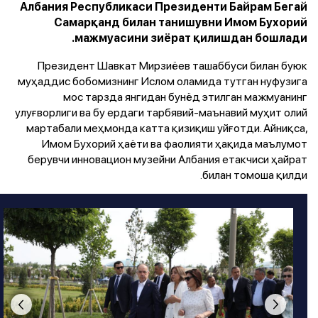
Албания Республикаси Президенти Байрам Бегай
Самарқанд билан танишувни Имом Бухорий
мажмуасини зиёрат қилишдан бошлади.
Президент Шавкат Мирзиёев ташаббуси билан буюк
муҳаддис бобомизнинг Ислом оламида тутган нуфузига
мос тарзда янгидан бунёд этилган мажмуанинг
улуғворлиги ва бу ердаги тарбявий-маънавий муҳит олий
мартабали меҳмонда катта қизиқиш уйғотди. Айниқса,
Имом Бухорий ҳаёти ва фаолияти ҳақида маълумот
берувчи инновацион музейни Албания етакчиси ҳайрат
билан томоша қилди.